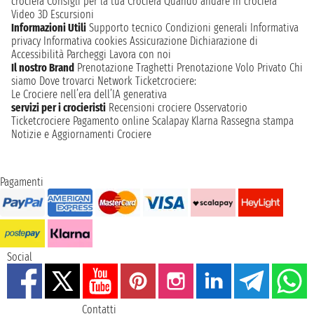
crociera
Consigli per la tua Crociera
Quando andare in crociera
Video 3D
Escursioni
Informazioni Utili
Supporto tecnico
Condizioni generali
Informativa
privacy
Informativa cookies
Assicurazione
Dichiarazione di
Accessibilità
Parcheggi
Lavora con noi
Il nostro Brand
Prenotazione Traghetti
Prenotazione Volo Privato
Chi
siamo
Dove trovarci
Network
Ticketcrociere:
Le Crociere nell’era dell’IA generativa
servizi per i crocieristi
Recensioni crociere
Osservatorio
Ticketcrociere
Pagamento online
Scalapay
Klarna
Rassegna stampa
Notizie e Aggiornamenti Crociere
Pagamenti
Social
Contatti