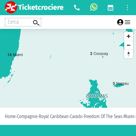
Cerca
2
Cococay
1
4
Miami
3
Nassau
Home
›
Compagnie
›
Royal Caribbean
›
Caraibi
›
Freedom Of The Seas
›
Miami
›