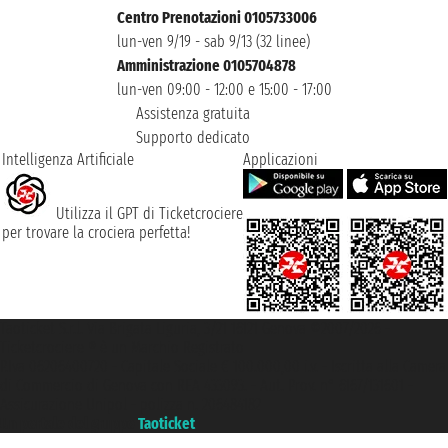
Centro Prenotazioni 0105733006
lun-ven 9/19 - sab 9/13 (32 linee)
Amministrazione 0105704878
lun-ven 09:00 - 12:00 e 15:00 - 17:00
Assistenza gratuita
Supporto dedicato
Intelligenza Artificiale
Applicazioni
Utilizza il GPT di Ticketcrociere
per trovare la crociera perfetta!
Taoticket S.r.l. Via Brigata Liguria, 3/21 16121 Genova ©2007/2026 -
Ticketcrociere ® è un Marchio Registrato
P.Iva 06206400720 - Capitale Sociale € 100.000,00 i.v. - Iscritta alla Camera
di Commercio di Genova con REA 433093. - Aut. Prov. n° 6167/131601 -
Assicurazione Unipol - polizza n. 206484182
Un portale del gruppo
Taoticket