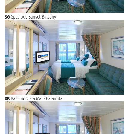
SG
Spacious Sunset Balcony
XB
Balcone Vista Mare Garantita