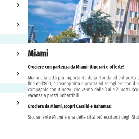
Miami
Crociere con partenza da Miami: itinerari e offerte!
Miami è la città più importante della Florida ed è il porto d
fine dell'800, è cosmopolita e pronta ad accogliere con il 
compagnie con itinerari che vanno dalle 3 alle 21 notti: sco
vacanza a prezzi imbattibili!
Crociera da Miami, scopri Caraibi e Bahamas!
Sicuramente Miami è una delle città più eccitanti degli Stati
palme che ondeggiano e i famosi edifici Art Decò che brill
sicuramente la scelta giusta per chi desidera scoprire questa
Da Miami salpano le navi delle migliori compagnie come Carni