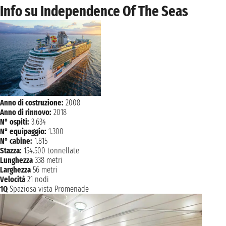
Info su Independence Of The Seas
Anno di costruzione:
2008
Anno di rinnovo:
2018
N° ospiti:
3.634
N° equipaggio:
1.300
N° cabine:
1.815
Stazza:
154.500 tonnellate
Lunghezza
338 metri
Larghezza
56 metri
Velocità
21 nodi
1Q
Spaziosa vista Promenade