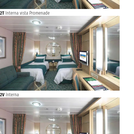
2T
Interna vista Promenade
2V
Interna