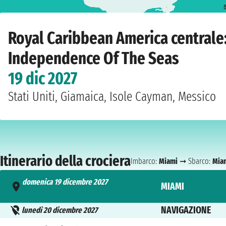
Home
›
Compagnie
›
Royal Caribbean
›
America centrale
›
Independence Of 
Royal Caribbean America centrale:
Independence Of The Seas
19 dic 2027
Stati Uniti, Giamaica, Isole Cayman, Messico
Itinerario della crociera
Imbarco:
Miami
➞ Sbarco:
Mia
domenica 19 dicembre 2027
MIAMI
- 16:00
NAVIGAZIONE
lunedì 20 dicembre 2027