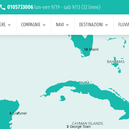
0105733006
lun-ven 9/19 - sab 9/13 (32 linee)
ERE
COMPAGNIE
NAVI
DESTINAZIONI
FLUVIA
1
6
Miami
4
Cozumel
3
George Town