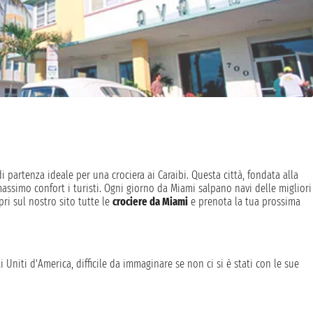
i partenza ideale per una crociera ai Caraibi. Questa città, fondata alla
massimo confort i turisti. Ogni giorno da Miami salpano navi delle migliori
pri sul nostro sito tutte le
crociere da Miami
e prenota la tua prossima
 Uniti d'America, difficile da immaginare se non ci si è stati con le sue
ano al sole. Scegliere Miami come porto d'imbarco per una crociera è
 città e visitare il meglio dei Caraibi.
val, Royal Caribbean, MSC Crociere e NCL tra le altre, con itinerari alla