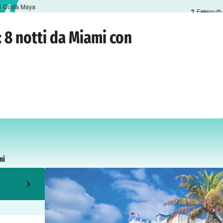
5
Costa Maya
2
Falmouth
The Seas
›
Miami
›
domenica 19 dicembre 2027
 8 notti da Miami con
mi