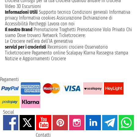
crociera
Consigli per la tua Crociera
Quando andare in crociera
Video 3D
Escursioni
Informazioni Utili
Supporto tecnico
Condizioni generali
Informativa
privacy
Informativa cookies
Assicurazione
Dichiarazione di
Accessibilità
Parcheggi
Lavora con noi
Il nostro Brand
Prenotazione Traghetti
Prenotazione Volo Privato
Chi
siamo
Dove trovarci
Network
Ticketcrociere:
Le Crociere nell’era dell’IA generativa
servizi per i crocieristi
Recensioni crociere
Osservatorio
Ticketcrociere
Pagamento online
Scalapay
Klarna
Rassegna stampa
Notizie e Aggiornamenti Crociere
Pagamenti
Social
Contatti