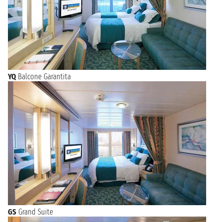
YQ
Balcone Garantita
GS
Grand Suite