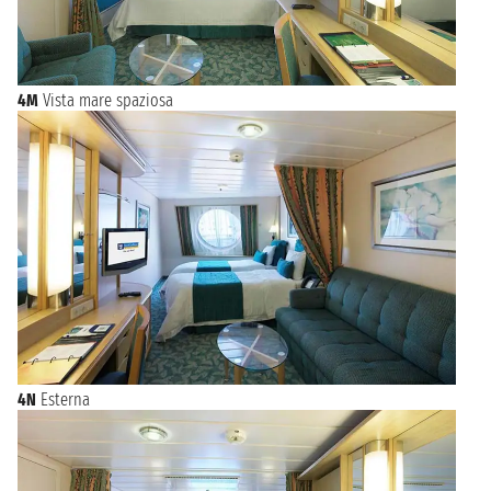
4M
Vista mare spaziosa
4N
Esterna