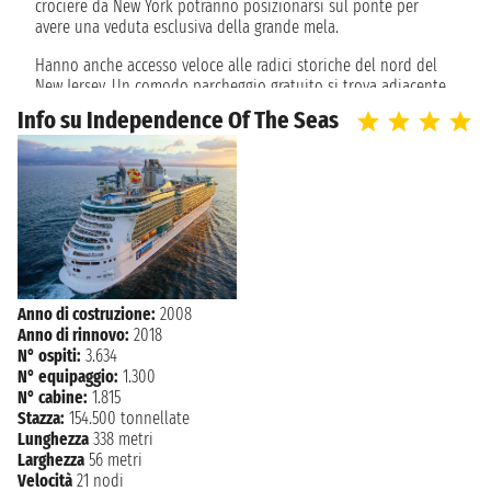
crociere da New York potranno posizionarsi sul ponte per
avere una veduta esclusiva della grande mela.
Hanno anche accesso veloce alle radici storiche del nord del
New Jersey. Un comodo parcheggio gratuito si trova adiacente
il cruise terminal.
Info su Independence Of The Seas
I visitatori hanno facile accesso a tutto quello che New York ha
da offrire.
Anno di costruzione:
2008
Anno di rinnovo:
2018
N° ospiti:
3.634
N° equipaggio:
1.300
N° cabine:
1.815
Stazza:
154.500 tonnellate
Lunghezza
338 metri
Larghezza
56 metri
Velocità
21 nodi