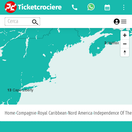
Cerca
2
Halifax
1
3
Cape Liberty
Home
›
Compagnie
›
Royal Caribbean
›
Nord America
›
Independence Of The