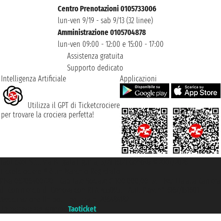
Centro Prenotazioni 0105733006
lun-ven 9/19 - sab 9/13 (32 linee)
Amministrazione 0105704878
lun-ven 09:00 - 12:00 e 15:00 - 17:00
Assistenza gratuita
Supporto dedicato
Intelligenza Artificiale
Applicazioni
Utilizza il GPT di Ticketcrociere
per trovare la crociera perfetta!
Taoticket S.r.l. Via Brigata Liguria, 3/21 16121 Genova ©2007/2026 -
Ticketcrociere ® è un Marchio Registrato
P.Iva 06206400720 - Capitale Sociale € 100.000,00 i.v. - Iscritta alla Camera
di Commercio di Genova con REA 433093. - Aut. Prov. n° 6167/131601 -
Assicurazione Unipol - polizza n. 206484182
Un portale del gruppo
Taoticket