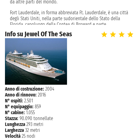
da altre parti del mondo.
Fort Lauderdale, in forma abbreviata Ft. Lauderdale, è una città
degli Stati Uniti, nella parte sudorientale dello Stato della
Florida, capoluogo della Contea di Broward e parte
dell’aggregato urbano denominato South Florida Metropolitan
Info su Jewel Of The Seas
Area (o Grande Miami), facendo così parte d'un'area
metropolitana di circa 5 milioni e mezzo di abitanti.
Da qui parte la maggior parte delle crociere ai Caraibi, vista la
posizione strategica. Fort Lauderdale è la meta ideale per i
patiti della vita da spiaggia: non puoi perdere Hollywood
Beach, vicinissima al centro città e spiaggia molto vivace. Se
siete amanti dello shopping, siete nel posto giusto. I negozi
sono tantissimi e, se passeggiate nelle vie del centro, potete
anche trovare locali dove trascorrere le vostre serate. Visitate i
Anno di costruzione:
2004
Giardini Flamingo, 60 acri di verde in cui potete vedere
Anno di rinnovo:
2016
fenicotteri, da cui prendono il nome, e alligatori godendo di
N° ospiti:
2.501
una flora rigogliosa e verdeggiante. Puoi esplorare tutte le
N° equipaggio:
859
specie di animali e piante durante un safari indimenticabile.
N° cabine:
1.055
Fort Lauderdale è una meta accogliente e rilassante e un
Stazza:
90.090 tonnellate
ottimo luogo dove trascorrere qualche giorno prima della
Lunghezza
293 metri
crociera. Da qui puoi trovare crociere delle migliori compagnie
Larghezza
32 metri
come Royal Caribbean, Carnival Cruise Line, Holland America,
Velocità
25 nodi