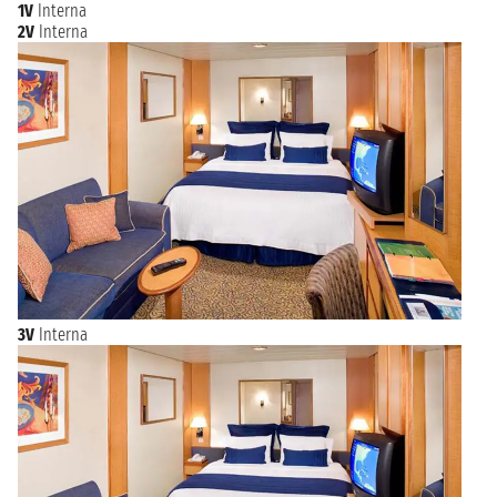
Princess Cruises e altre ancora.
1V
Interna
2V
Interna
3V
Interna