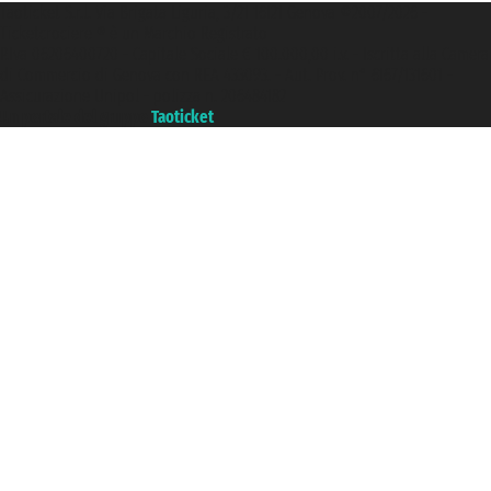
Taoticket S.r.l. Via Brigata Liguria, 3/21 16121 Genova ©2007/2026 -
Ticketcrociere ® è un Marchio Registrato
P.Iva 06206400720 - Capitale Sociale € 100.000,00 i.v. - Iscritta alla Camera
di Commercio di Genova con REA 433093. - Aut. Prov. n° 6167/131601 -
Assicurazione Unipol - polizza n. 206484182
Un portale del gruppo
Taoticket