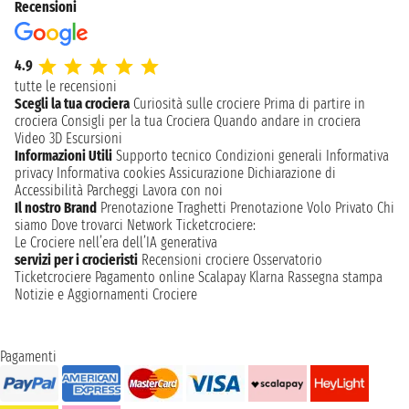
Recensioni
4.9
tutte le recensioni
Scegli la tua crociera
Curiosità sulle crociere
Prima di partire in
crociera
Consigli per la tua Crociera
Quando andare in crociera
Video 3D
Escursioni
Informazioni Utili
Supporto tecnico
Condizioni generali
Informativa
privacy
Informativa cookies
Assicurazione
Dichiarazione di
Accessibilità
Parcheggi
Lavora con noi
Il nostro Brand
Prenotazione Traghetti
Prenotazione Volo Privato
Chi
siamo
Dove trovarci
Network
Ticketcrociere:
Le Crociere nell’era dell’IA generativa
servizi per i crocieristi
Recensioni crociere
Osservatorio
Ticketcrociere
Pagamento online
Scalapay
Klarna
Rassegna stampa
Notizie e Aggiornamenti Crociere
Pagamenti