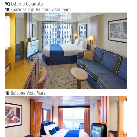
YQ
Esterna Garantita
1B
Spaziosa con Balcone vista mare
1D
Balcone Vista Mare