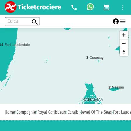
Cerca
1
4
Fort Lauderdale
3
Cococay
2
Nassau
Home
›
Compagnie
›
Royal Caribbean
›
Caraibi
›
Jewel Of The Seas
›
Fort Laud