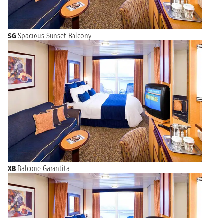
SG
Spacious Sunset Balcony
XB
Balcone Garantita