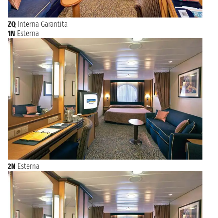
ZQ
Interna Garantita
1N
Esterna
2N
Esterna