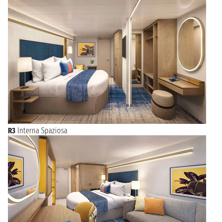
Crociere o MSC Crociere che offrono
partenze da Civitavecchia
tutto l’anno
.
Oltre a essere a un passo dalle meraviglie archeologiche di
Roma, Civitavecchia offre molto ai turisti che possono
passeggiare per le vie del centro storico ammirando le vetrine
dei negozi o la famosa Fontana di Vanvitelli. Da lì si può
visitare il Forte Michelangelo o la Porta Livorno fino ad arrivare
alla Darsena Romana. Da non perdere l’antico Lazzaretto e la
Rocca con i resti archeologici romani.
R3
Interna Spaziosa