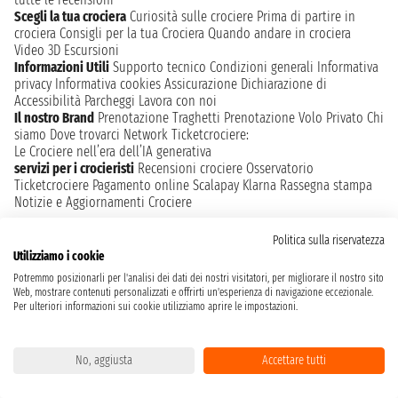
Scegli la tua crociera
Curiosità sulle crociere
Prima di partire in
crociera
Consigli per la tua Crociera
Quando andare in crociera
Video 3D
Escursioni
Informazioni Utili
Supporto tecnico
Condizioni generali
Informativa
privacy
Informativa cookies
Assicurazione
Dichiarazione di
Accessibilità
Parcheggi
Lavora con noi
Il nostro Brand
Prenotazione Traghetti
Prenotazione Volo Privato
Chi
siamo
Dove trovarci
Network
Ticketcrociere:
Le Crociere nell’era dell’IA generativa
servizi per i crocieristi
Recensioni crociere
Osservatorio
Ticketcrociere
Pagamento online
Scalapay
Klarna
Rassegna stampa
Notizie e Aggiornamenti Crociere
Politica sulla riservatezza
Utilizziamo i cookie
Pagamenti
Potremmo posizionarli per l'analisi dei dati dei nostri visitatori, per migliorare il nostro sito
Web, mostrare contenuti personalizzati e offrirti un'esperienza di navigazione eccezionale.
Per ulteriori informazioni sui cookie utilizziamo aprire le impostazioni.
Social
No, aggiusta
Accettare tutti