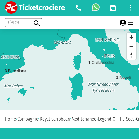
Cerca
1
Civitavecchia
3
Barcellona
2
Napoli
Home
›
Compagnie
›
Royal Caribbean
›
Mediterraneo
›
Legend Of The Seas
›
C