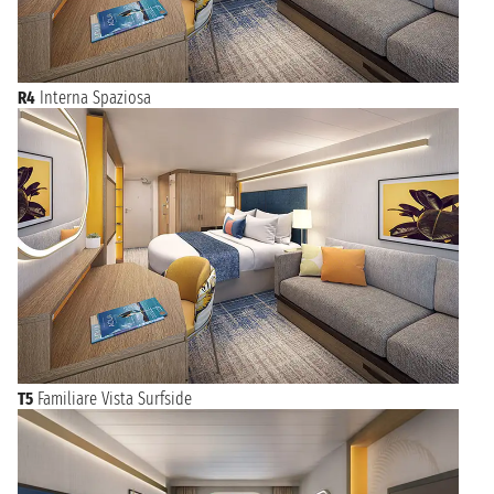
R4
Interna Spaziosa
T5
Familiare Vista Surfside