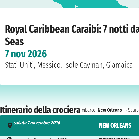
Home
›
Compagnie
›
Royal Caribbean
›
Caraibi
›
Mariner Of The Seas
›
New Or
Royal Caribbean Caraibi: 7 notti 
Seas
7 nov 2026
Stati Uniti, Messico, Isole Cayman, Giamaica
Itinerario della crociera
Imbarco:
New Orleans
➞ Sbarc
sabato 7 novembre 2026
NEW ORLEANS
- 16:00