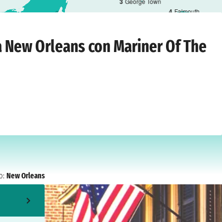
3
George Town
4
Falmouth
leans
›
sabato 7 novembre 2026
da New Orleans con Mariner Of The
o:
New Orleans