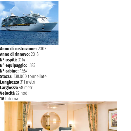
Anno di costruzione:
2003
Anno di rinnovo:
2018
N° ospiti:
3.114
N° equipaggio:
1.185
N° cabine:
1.557
Stazza:
138.000 tonnellate
Lunghezza
311 metri
Larghezza
48 metri
Velocità
22 nodi
1V
Interna