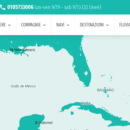
0105733006
lun-ven 9/19 - sab 9/13 (32 linee)
ERE
COMPAGNIE
NAVI
DESTINAZIONI
FLUVIA
1
5
New Orleans
2
Cozumel