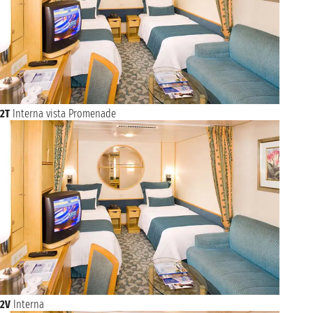
2T
Interna vista Promenade
2V
Interna