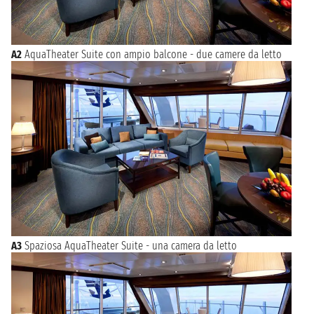
A2
AquaTheater Suite con ampio balcone - due camere da letto
A3
Spaziosa AquaTheater Suite - una camera da letto