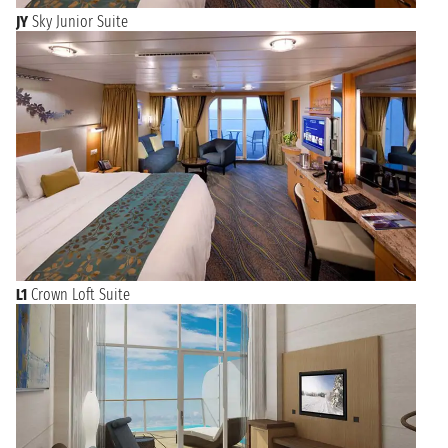
JY
Sky Junior Suite
L1
Crown Loft Suite