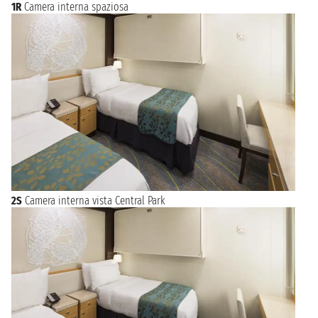
Princess Cruises e altre ancora.
1R
Camera interna spaziosa
2S
Camera interna vista Central Park