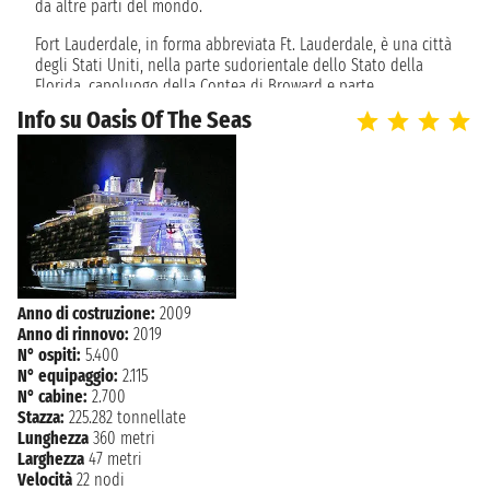
da altre parti del mondo.
Fort Lauderdale, in forma abbreviata Ft. Lauderdale, è una città
degli Stati Uniti, nella parte sudorientale dello Stato della
Florida, capoluogo della Contea di Broward e parte
dell’aggregato urbano denominato South Florida Metropolitan
Info su Oasis Of The Seas
Area (o Grande Miami), facendo così parte d'un'area
metropolitana di circa 5 milioni e mezzo di abitanti.
Da qui parte la maggior parte delle crociere ai Caraibi, vista la
posizione strategica. Fort Lauderdale è la meta ideale per i
patiti della vita da spiaggia: non puoi perdere Hollywood
Beach, vicinissima al centro città e spiaggia molto vivace. Se
siete amanti dello shopping, siete nel posto giusto. I negozi
sono tantissimi e, se passeggiate nelle vie del centro, potete
anche trovare locali dove trascorrere le vostre serate. Visitate i
Anno di costruzione:
2009
Giardini Flamingo, 60 acri di verde in cui potete vedere
Anno di rinnovo:
2019
fenicotteri, da cui prendono il nome, e alligatori godendo di
N° ospiti:
5.400
una flora rigogliosa e verdeggiante. Puoi esplorare tutte le
N° equipaggio:
2.115
specie di animali e piante durante un safari indimenticabile.
N° cabine:
2.700
Fort Lauderdale è una meta accogliente e rilassante e un
Stazza:
225.282 tonnellate
ottimo luogo dove trascorrere qualche giorno prima della
Lunghezza
360 metri
crociera. Da qui puoi trovare crociere delle migliori compagnie
Larghezza
47 metri
come Royal Caribbean, Carnival Cruise Line, Holland America,
Velocità
22 nodi