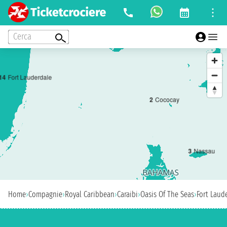
Cerca
1
4
Fort Lauderdale
2
Cococay
3
Nassau
Home
›
Compagnie
›
Royal Caribbean
›
Caraibi
›
Oasis Of The Seas
›
Fort Laud