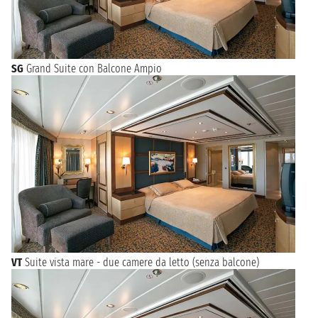
SG
Grand Suite con Balcone Ampio
VT
Suite vista mare - due camere da letto (senza balcone)