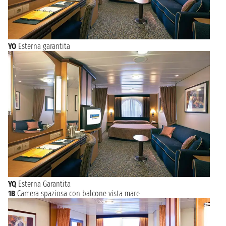
YO
Esterna garantita
YQ
Esterna Garantita
1B
Camera spaziosa con balcone vista mare