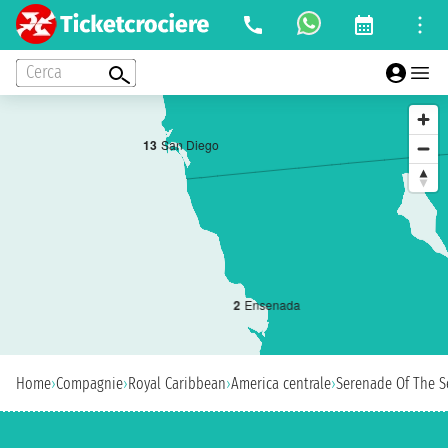
Cerca
1
3
San Diego
2
Ensenada
Home
›
Compagnie
›
Royal Caribbean
›
America centrale
›
Serenade Of The S