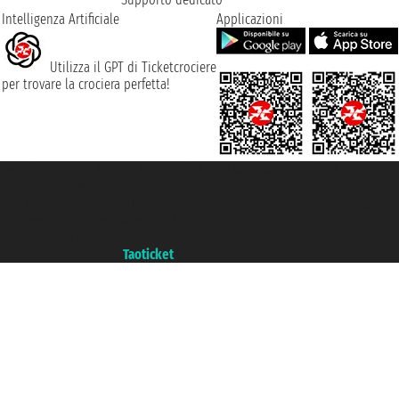
Intelligenza Artificiale
Applicazioni
Utilizza il GPT di Ticketcrociere
per trovare la crociera perfetta!
Taoticket S.r.l. Via Brigata Liguria, 3/21 16121 Genova ©2007/2026 -
Ticketcrociere ® è un Marchio Registrato
P.Iva 06206400720 - Capitale Sociale € 100.000,00 i.v. - Iscritta alla Camera
di Commercio di Genova con REA 433093. - Aut. Prov. n° 6167/131601 -
Assicurazione Unipol - polizza n. 206484182
Un portale del gruppo
Taoticket