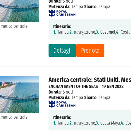
Durata:
5 notti
Partenza da:
Tampa
Sbarco:
Tampa
Itinerario:
1.
Tampa,
2.
navigazione,
3.
Cozumel,
4.
Costa
Dettagli
Prenota
America centrale: Stati Uniti, Me
ENCHANTMENT OF THE SEAS
|
19 GEN 2028
Durata:
5 notti
Partenza da:
Tampa
Sbarco:
Tampa
Itinerario:
1.
Tampa,
2.
navigazione,
3.
Costa Maya,
4.
Coz