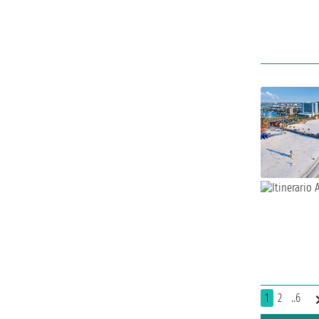
1
2
..6