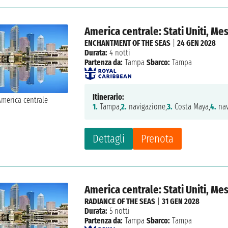
America centrale: Stati Uniti, Me
ENCHANTMENT OF THE SEAS
|
24 GEN 2028
Durata:
4 notti
Partenza da:
Tampa
Sbarco:
Tampa
Itinerario:
1.
Tampa,
2.
navigazione,
3.
Costa Maya,
4.
nav
Dettagli
Prenota
America centrale: Stati Uniti, Me
RADIANCE OF THE SEAS
|
31 GEN 2028
Durata:
5 notti
Partenza da:
Tampa
Sbarco:
Tampa