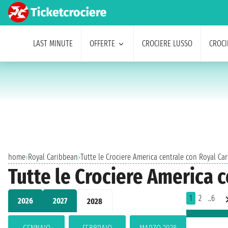
LAST MINUTE
OFFERTE
CROCIERE LUSSO
CROCI
home
›
Royal Caribbean
›
Tutte le Crociere America centrale con Royal C
Tutte le Crociere America 
1
2
..6
2026
2027
2028