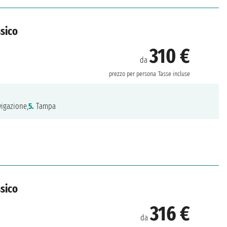
ssico
310 €
da
prezzo per persona
Tasse incluse
igazione,
5.
Tampa
ssico
316 €
da