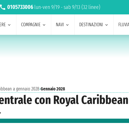
0105733006
lun-ven 9/19 - sab 9/13 (32 linee)
ERE
COMPAGNIE
NAVI
DESTINAZIONI
FLUVIA
aribbean a gennaio 2028
›
Gennaio 2028
centrale con Royal Caribbea