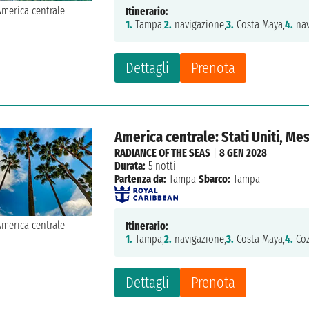
Itinerario:
1.
Tampa,
2.
navigazione,
3.
Costa Maya,
4.
nav
Dettagli
Prenota
America centrale: Stati Uniti, Me
RADIANCE OF THE SEAS
|
8 GEN 2028
Durata:
5 notti
Partenza da:
Tampa
Sbarco:
Tampa
Itinerario:
1.
Tampa,
2.
navigazione,
3.
Costa Maya,
4.
Coz
Dettagli
Prenota