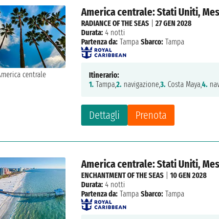
America centrale: Stati Uniti, Me
RADIANCE OF THE SEAS
|
27 GEN 2028
Durata:
4 notti
Partenza da:
Tampa
Sbarco:
Tampa
Itinerario:
1.
Tampa,
2.
navigazione,
3.
Costa Maya,
4.
nav
Dettagli
Prenota
America centrale: Stati Uniti, Me
ENCHANTMENT OF THE SEAS
|
10 GEN 2028
Durata:
4 notti
Partenza da:
Tampa
Sbarco:
Tampa