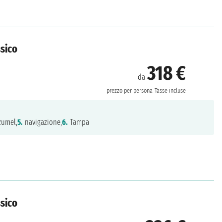
ssico
318 €
da
prezzo per persona
Tasse incluse
umel,
5.
navigazione,
6.
Tampa
ssico