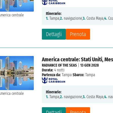
Itinerario:
1.
Tampa,
2.
navigazione,
3.
Costa Maya,
4.
Coz
Dettagli
Prenota
America centrale: Stati Uniti, Me
RADIANCE OF THE SEAS
|
13 GEN 2028
Durata:
4 notti
Partenza da:
Tampa
Sbarco:
Tampa
Itinerario:
1.
Tampa,
2.
navigazione,
3.
Costa Maya,
4.
nav
Dettagli
Prenota