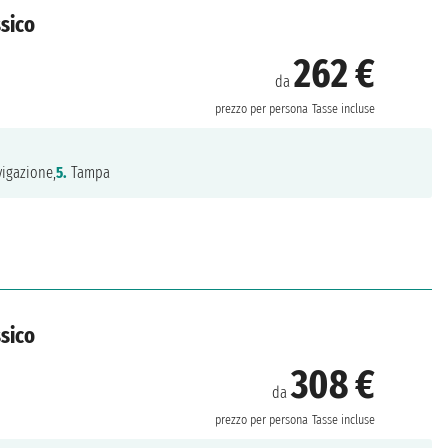
ssico
262 €
da
prezzo per persona
Tasse incluse
igazione,
5.
Tampa
ssico
308 €
da
prezzo per persona
Tasse incluse