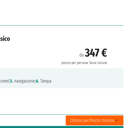
ssico
347 €
da
prezzo per persona
Tasse incluse
umel,
5.
navigazione,
6.
Tampa
Ordina per:
Prezzo minore