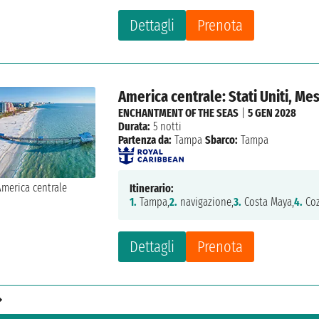
Dettagli
Prenota
America centrale: Stati Uniti, Me
ENCHANTMENT OF THE SEAS
|
5 GEN 2028
Durata:
5 notti
Partenza da:
Tampa
Sbarco:
Tampa
Itinerario:
1.
Tampa,
2.
navigazione,
3.
Costa Maya,
4.
Coz
Dettagli
Prenota