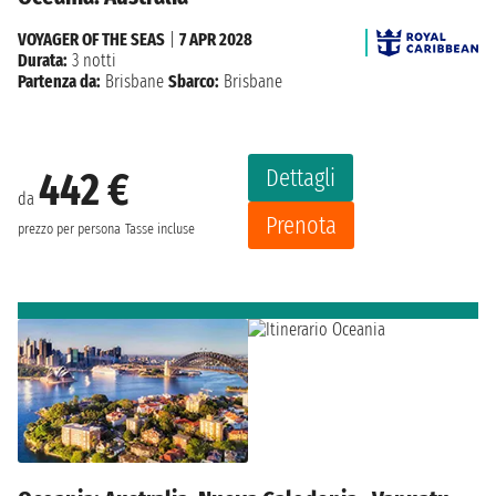
VOYAGER OF THE SEAS
|
7 APR 2028
Durata:
3 notti
Partenza da:
Brisbane
Sbarco:
Brisbane
Dettagli
442 €
da
Prenota
prezzo per persona
Tasse incluse