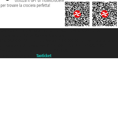
Utilizza il GPT di Ticketcrociere
per trovare la crociera perfetta!
Taoticket S.r.l. Via Brigata Liguria, 3/21 16121 Genova ©2007/2026 -
Ticketcrociere ® è un Marchio Registrato
P.Iva 06206400720 - Capitale Sociale € 100.000,00 i.v. - Iscritta alla Camera
di Commercio di Genova con REA 433093. - Aut. Prov. n° 6167/131601 -
Assicurazione Unipol - polizza n. 206484182
Un portale del gruppo
Taoticket