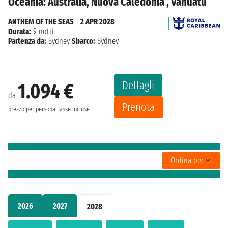
Oceania: Australia, Nuova Caledonia , Vanuatu
ANTHEM OF THE SEAS
|
2 APR 2028
Durata:
9 notti
Partenza da:
Sydney
Sbarco:
Sydney
Dettagli
1.094 €
da
Prenota
prezzo per persona
Tasse incluse
Ordina per
2026
2027
2028