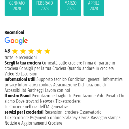
GENNAIO
FEBBRAIO
MARZO
APRILE
2028
2028
2028
2028
Recensioni
4.9
tutte le recensioni
Scegli la tua crociera
Curiosità sulle crociere
Prima di partire in
crociera
Consigli per la tua Crociera
Quando andare in crociera
Video 3D
Escursioni
Informazioni Utili
Supporto tecnico
Condizioni generali
Informativa
privacy
Informativa cookies
Assicurazione
Dichiarazione di
Accessibilità
Parcheggi
Lavora con noi
Il nostro Brand
Prenotazione Traghetti
Prenotazione Volo Privato
Chi
siamo
Dove trovarci
Network
Ticketcrociere:
Le Crociere nell’era dell’IA generativa
servizi per i crocieristi
Recensioni crociere
Osservatorio
Ticketcrociere
Pagamento online
Scalapay
Klarna
Rassegna stampa
Notizie e Aggiornamenti Crociere