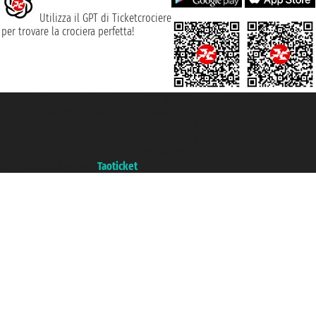
Utilizza il GPT di Ticketcrociere
per trovare la crociera perfetta!
Taoticket S.r.l. Via Brigata Liguria, 3/21 16121 Genova ©2007/2026 -
Ticketcrociere ® è un Marchio Registrato
P.Iva 06206400720 - Capitale Sociale € 100.000,00 i.v. - Iscritta alla Camera
di Commercio di Genova con REA 433093. - Aut. Prov. n° 6167/131601 -
Assicurazione Unipol - polizza n. 206484182
Un portale del gruppo
Taoticket