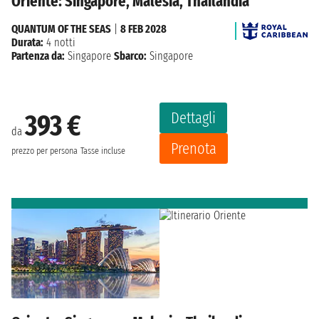
Oriente: Singapore, Malesia, Thailandia
QUANTUM OF THE SEAS
|
8 FEB 2028
Durata:
4 notti
Partenza da:
Singapore
Sbarco:
Singapore
Dettagli
393 €
da
Prenota
prezzo per persona
Tasse incluse