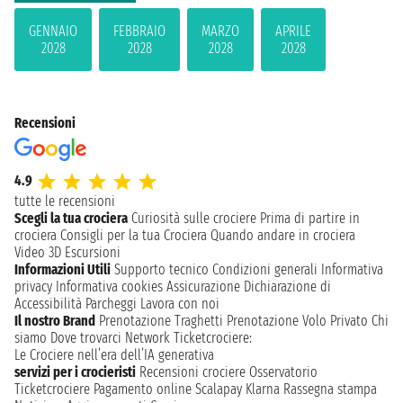
GENNAIO
FEBBRAIO
MARZO
APRILE
2028
2028
2028
2028
Recensioni
4.9
tutte le recensioni
Scegli la tua crociera
Curiosità sulle crociere
Prima di partire in
crociera
Consigli per la tua Crociera
Quando andare in crociera
Video 3D
Escursioni
Informazioni Utili
Supporto tecnico
Condizioni generali
Informativa
privacy
Informativa cookies
Assicurazione
Dichiarazione di
Accessibilità
Parcheggi
Lavora con noi
Il nostro Brand
Prenotazione Traghetti
Prenotazione Volo Privato
Chi
siamo
Dove trovarci
Network
Ticketcrociere:
Le Crociere nell’era dell’IA generativa
servizi per i crocieristi
Recensioni crociere
Osservatorio
Ticketcrociere
Pagamento online
Scalapay
Klarna
Rassegna stampa