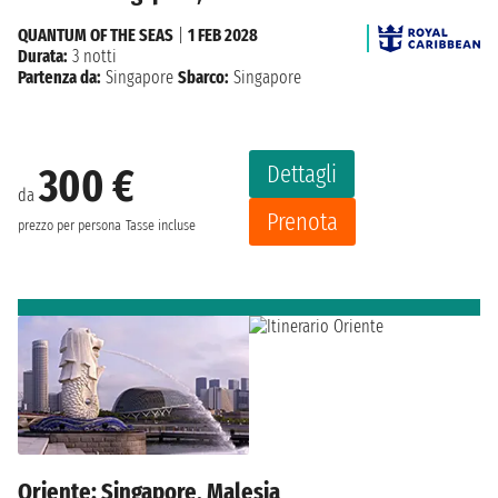
QUANTUM OF THE SEAS
|
1 FEB 2028
Durata:
3 notti
Partenza da:
Singapore
Sbarco:
Singapore
Dettagli
300 €
da
Prenota
prezzo per persona
Tasse incluse
Oriente: Singapore, Malesia