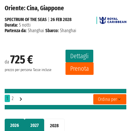
Oriente: Cina, Giappone
SPECTRUM OF THE SEAS
|
26 FEB 2028
Durata:
5 notti
Partenza da:
Shanghai
Sbarco:
Shanghai
Dettagli
725 €
da
Prenota
prezzo per persona
Tasse incluse
1
2
Ordina per
2026
2027
2028