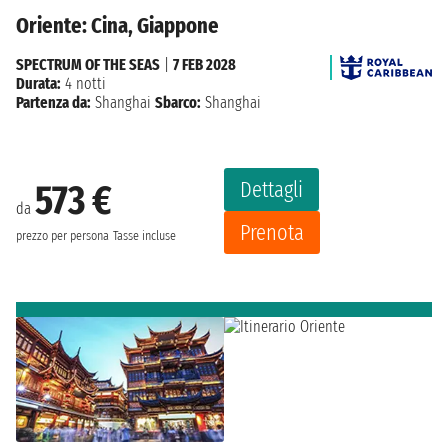
Oriente: Cina, Giappone
SPECTRUM OF THE SEAS
|
7 FEB 2028
Durata:
4 notti
Partenza da:
Shanghai
Sbarco:
Shanghai
Dettagli
573 €
da
Prenota
prezzo per persona
Tasse incluse