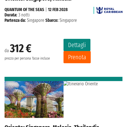
QUANTUM OF THE SEAS
|
12 FEB 2028
Durata:
3 notti
Partenza da:
Singapore
Sbarco:
Singapore
Dettagli
312 €
da
Prenota
prezzo per persona
Tasse incluse