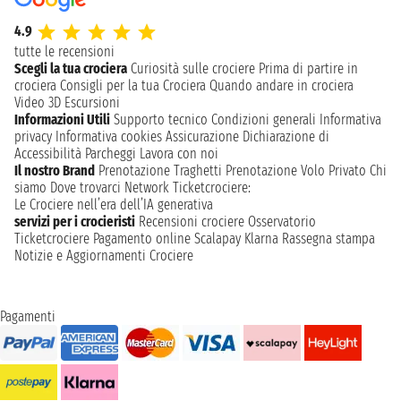
4.9
tutte le recensioni
Scegli la tua crociera
Curiosità sulle crociere
Prima di partire in
crociera
Consigli per la tua Crociera
Quando andare in crociera
Video 3D
Escursioni
Informazioni Utili
Supporto tecnico
Condizioni generali
Informativa
privacy
Informativa cookies
Assicurazione
Dichiarazione di
Accessibilità
Parcheggi
Lavora con noi
Il nostro Brand
Prenotazione Traghetti
Prenotazione Volo Privato
Chi
siamo
Dove trovarci
Network
Ticketcrociere:
Le Crociere nell’era dell’IA generativa
servizi per i crocieristi
Recensioni crociere
Osservatorio
Ticketcrociere
Pagamento online
Scalapay
Klarna
Rassegna stampa
Notizie e Aggiornamenti Crociere
Pagamenti