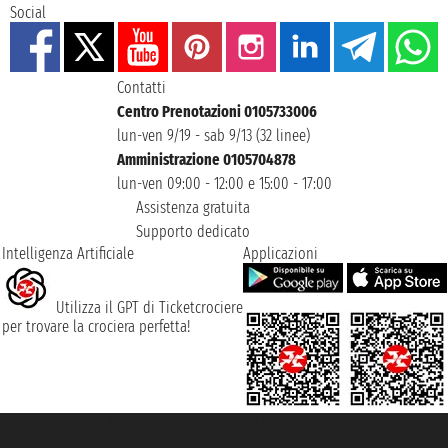
Social
Contatti
Centro Prenotazioni 0105733006
lun-ven 9/19 - sab 9/13 (32 linee)
Amministrazione 0105704878
lun-ven 09:00 - 12:00 e 15:00 - 17:00
Assistenza gratuita
Supporto dedicato
Intelligenza Artificiale
Applicazioni
Utilizza il GPT di Ticketcrociere
per trovare la crociera perfetta!
Taoticket S.r.l. Via Brigata Liguria, 3/21 16121 Genova ©2007/2026 -
Ticketcrociere ® è un Marchio Registrato