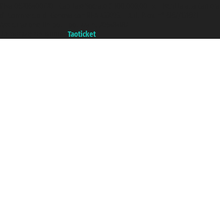
P.Iva 06206400720 - Capitale Sociale € 100.000,00 i.v. - Iscritta alla Camera
di Commercio di Genova con REA 433093. - Aut. Prov. n° 6167/131601 -
Assicurazione Unipol - polizza n. 206484182
Un portale del gruppo
Taoticket