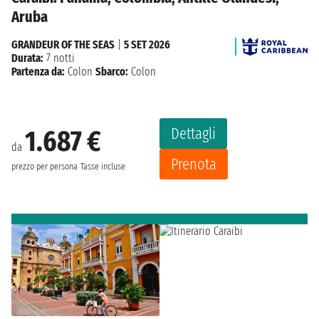
Aruba
GRANDEUR OF THE SEAS
|
5 SET 2026
Durata:
7 notti
Partenza da:
Colon
Sbarco:
Colon
Dettagli
1.687 €
da
Prenota
prezzo per persona
Tasse incluse