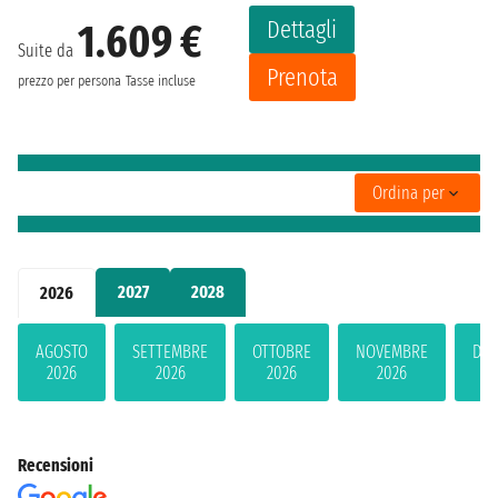
Dettagli
1.609 €
Suite da
Prenota
prezzo per persona
Tasse incluse
Ordina per
2027
2028
2026
AGOSTO
SETTEMBRE
OTTOBRE
NOVEMBRE
DIC
2026
2026
2026
2026
2
Recensioni