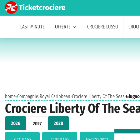
LAST MINUTE
OFFERTE
CROCIERE LUSSO
CROCI
home
›
Compagnie
›
Royal Caribbean
›
Crociere Liberty Of The Seas
›
Giugno
Crociere Liberty Of The Se
2026
2028
2027