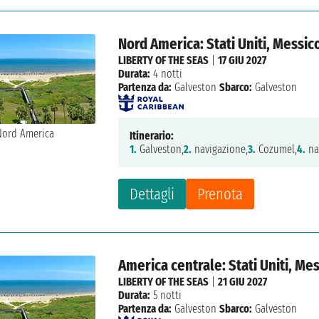
Nord America: Stati Uniti, Messic
LIBERTY OF THE SEAS
|
17 GIU 2027
Durata:
4 notti
Partenza da:
Galveston
Sbarco:
Galveston
Itinerario:
1.
Galveston,
2.
navigazione,
3.
Cozumel,
4.
na
Dettagli
Prenota
America centrale: Stati Uniti, Me
LIBERTY OF THE SEAS
|
21 GIU 2027
Durata:
5 notti
Partenza da:
Galveston
Sbarco:
Galveston