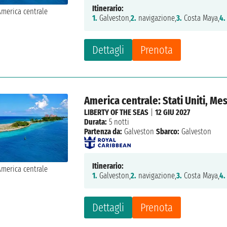
Itinerario:
1.
Galveston,
2.
navigazione,
3.
Costa Maya,
4.
Dettagli
Prenota
America centrale: Stati Uniti, Me
LIBERTY OF THE SEAS
|
12 GIU 2027
Durata:
5 notti
Partenza da:
Galveston
Sbarco:
Galveston
Itinerario:
1.
Galveston,
2.
navigazione,
3.
Costa Maya,
4.
Dettagli
Prenota