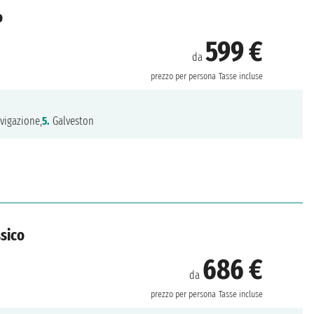
o
599 €
da
prezzo per persona
Tasse incluse
vigazione,
5.
Galveston
ssico
686 €
da
prezzo per persona
Tasse incluse