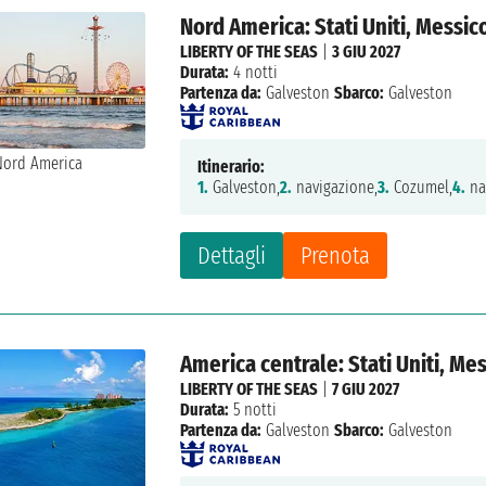
Nord America: Stati Uniti, Messic
LIBERTY OF THE SEAS
|
3 GIU 2027
Durata:
4 notti
Partenza da:
Galveston
Sbarco:
Galveston
Itinerario:
1.
Galveston,
2.
navigazione,
3.
Cozumel,
4.
na
Dettagli
Prenota
America centrale: Stati Uniti, Me
LIBERTY OF THE SEAS
|
7 GIU 2027
Durata:
5 notti
Partenza da:
Galveston
Sbarco:
Galveston