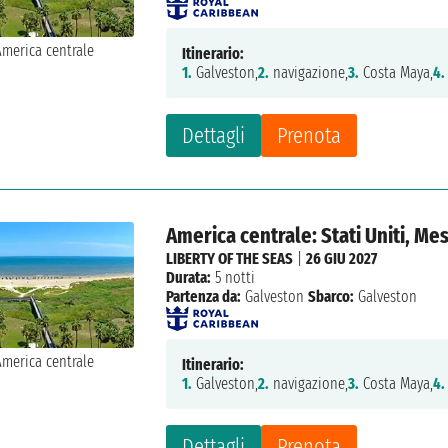
Itinerario:
1.
Galveston,
2.
navigazione,
3.
Costa Maya,
4.
Dettagli
Prenota
America centrale: Stati Uniti, Me
LIBERTY OF THE SEAS
|
26 GIU 2027
Durata:
5 notti
Partenza da:
Galveston
Sbarco:
Galveston
Itinerario:
1.
Galveston,
2.
navigazione,
3.
Costa Maya,
4.
Dettagli
Prenota