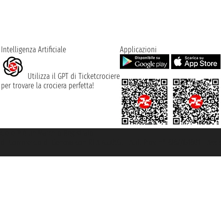
Intelligenza Artificiale
Applicazioni
Utilizza il GPT di Ticketcrociere
per trovare la crociera perfetta!
rociere ® è un Marchio Registrato
ra di Commercio di Genova con REA 433093. - Aut. Prov. n° 6167/131601 - Ass