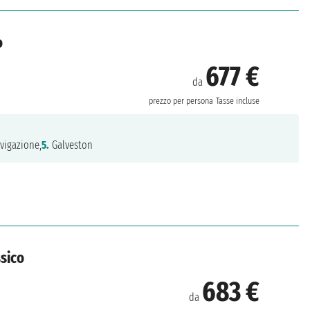
o
677 €
da
prezzo per persona
Tasse incluse
vigazione,
5.
Galveston
ssico
683 €
da