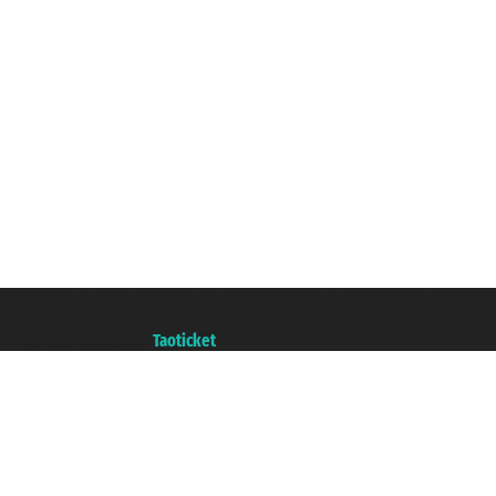
Taoticket S.r.l. Via Brigata Liguria, 3/21 16121 Genova ©2007/2026 - Ticketc
P.Iva 06206400720 - Capitale Sociale € 100.000,00 i.v. - Iscritta alla Came
Un portale del gruppo
Taoticket