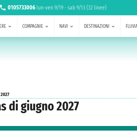
0105733006
lun-ven 9/19 - sab 9/13 (32 linee)
ERE
COMPAGNIE
NAVI
DESTINAZIONI
FLUVIA
 2027
as di giugno 2027