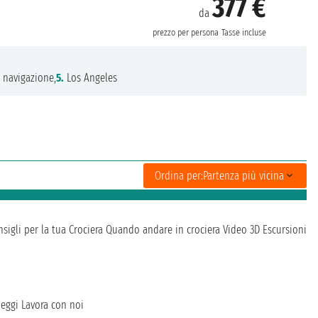
377 €
da
prezzo per persona
Tasse incluse
.
navigazione,
5.
Los Angeles
Ordina per:
Partenza più vicina
sigli per la tua Crociera
Quando andare in crociera
Video 3D
Escursioni
heggi
Lavora con noi