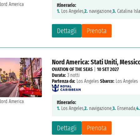
Itinerario:
1.
Los Angeles,
2.
navigazione,
3.
Catalina Isl
Dettagli
Prenota
Nord America: Stati Uniti, Messic
OVATION OF THE SEAS
|
10 SET 2027
Durata:
3 notti
Partenza da:
Los Angeles
Sbarco:
Los Angeles
Itinerario:
1.
Los Angeles,
2.
navigazione,
3.
Ensenada,
4
Dettagli
Prenota