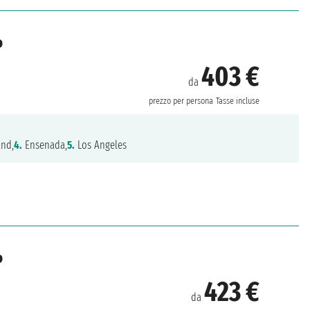
o
403 €
da
prezzo per persona
Tasse incluse
and,
4.
Ensenada,
5.
Los Angeles
o
423 €
da