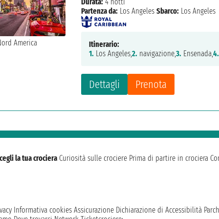
Durata:
4 notti
Partenza da:
Los Angeles
Sbarco:
Los Angeles
Itinerario:
1.
Los Angeles,
2.
navigazione,
3.
Ensenada,
4
Dettagli
Prenota
cegli la tua crociera
Curiosità sulle crociere
Prima di partire in crociera
Con
vacy
Informativa cookies
Assicurazione
Dichiarazione di Accessibilità
Parc