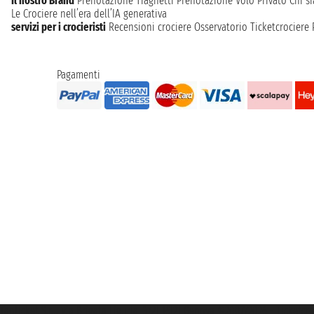
Il nostro Brand
Prenotazione Traghetti
Prenotazione Volo Privato
Chi s
Le Crociere nell’era dell’IA generativa
servizi per i crocieristi
Recensioni crociere
Osservatorio Ticketcrociere
Pagamenti
Taoticket S.r.l. Via Brigata Liguria, 3/21 16121 Genova ©2007/2026 - Ticketc