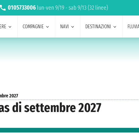
0105733006
lun-ven 9/19 - sab 9/13 (32 linee)
ERE
COMPAGNIE
NAVI
DESTINAZIONI
FLUVIA
mbre 2027
as di settembre 2027