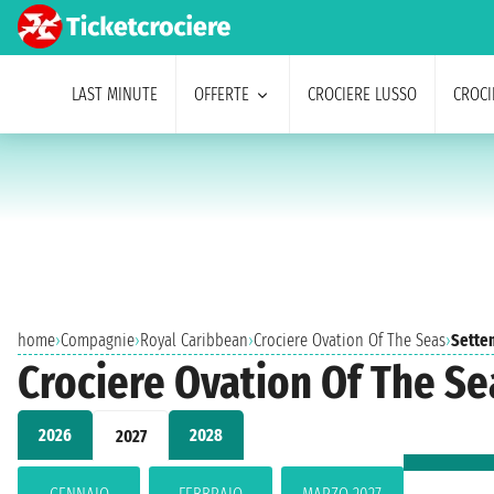
LAST MINUTE
OFFERTE
CROCIERE LUSSO
CROCI
home
›
Compagnie
›
Royal Caribbean
›
Crociere Ovation Of The Seas
›
Sette
Crociere Ovation Of The Se
2026
2028
2027