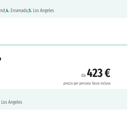
and,
4.
Ensenada,
5.
Los Angeles
o
423 €
da
prezzo per persona
Tasse incluse
.
Los Angeles