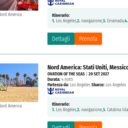
Itinerario:
1.
Los Angeles,
2.
navigazione,
3.
Ensenada,
4
Dettagli
Prenota
Nord America: Stati Uniti, Messic
OVATION OF THE SEAS
|
20 SET 2027
Durata:
4 notti
Partenza da:
Los Angeles
Sbarco:
Los Angeles
Itinerario:
1.
Los Angeles,
2.
navigazione,
3.
Catalina Isl
Dettagli
Prenota