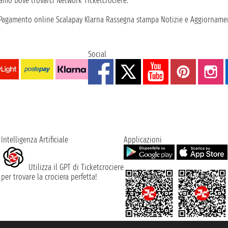
iamo
Dove trovarci
Network
Ticketcrociere:
Pagamento online
Scalapay
Klarna
Rassegna stampa
Notizie e Aggiornamen
Social
Intelligenza Artificiale
Applicazioni
Utilizza il GPT di Ticketcrociere
per trovare la crociera perfetta!
rociere ® è un Marchio Registrato