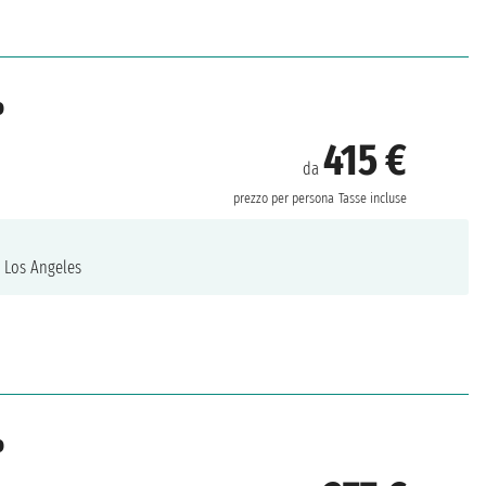
o
415 €
da
prezzo per persona
Tasse incluse
.
Los Angeles
o