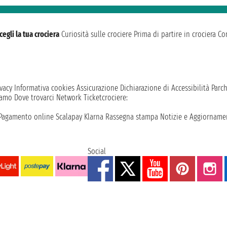
cegli la tua crociera
Curiosità sulle crociere
Prima di partire in crociera
Con
vacy
Informativa cookies
Assicurazione
Dichiarazione di Accessibilità
Parc
iamo
Dove trovarci
Network
Ticketcrociere:
Pagamento online
Scalapay
Klarna
Rassegna stampa
Notizie e Aggiornamen
Social