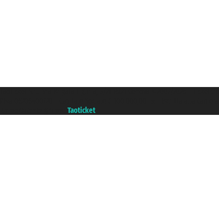
Taoticket S.r.l. Via Brigata Liguria, 3/21 16121 Genova ©2007/2026 - Ticketc
P.Iva 06206400720 - Capitale Sociale € 100.000,00 i.v. - Iscritta alla Came
Un portale del gruppo
Taoticket