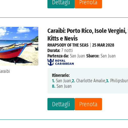
Dettagli
Prenota
Caraibi: Porto Rico, Isole Vergini
Kitts e Nevis
RHAPSODY OF THE SEAS
|
25 MAR 2028
Durata:
7 notti
Partenza da:
San Juan
Sbarco:
San Juan
Itinerario:
1.
San Juan,
2.
Charlotte Amalie,
3.
Philipsbur
8.
San Juan
Dettagli
Prenota