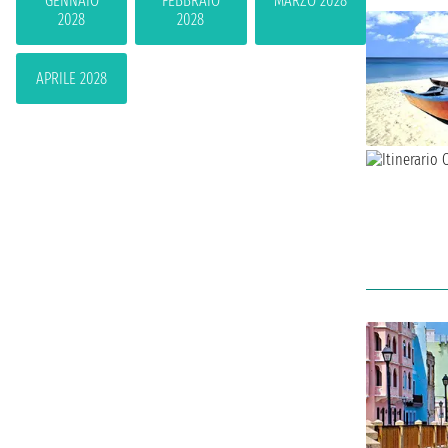
GENNAIO
FEBBRAIO
MARZO 2028
2028
2028
APRILE 2028