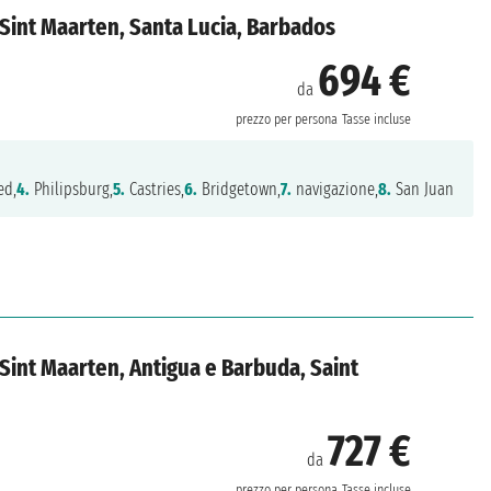
i, Sint Maarten, Santa Lucia, Barbados
694 €
da
prezzo per persona
Tasse incluse
ed,
4.
Philipsburg,
5.
Castries,
6.
Bridgetown,
7.
navigazione,
8.
San Juan
, Sint Maarten, Antigua e Barbuda, Saint
727 €
da
prezzo per persona
Tasse incluse