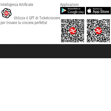
Intelligenza Artificiale
Applicazioni
Utilizza il GPT di Ticketcrociere
per trovare la crociera perfetta!
rociere ® è un Marchio Registrato
ra di Commercio di Genova con REA 433093. - Aut. Prov. n° 6167/131601 - Ass