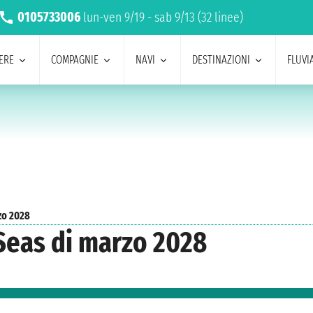
0105733006
lun-ven 9/19 - sab 9/13 (32 linee)
ERE
COMPAGNIE
NAVI
DESTINAZIONI
FLUVIA
zo 2028
Seas di marzo 2028