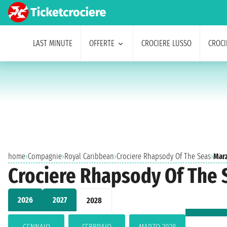
LAST MINUTE
OFFERTE
CROCIERE LUSSO
CROCI
home
›
Compagnie
›
Royal Caribbean
›
Crociere Rhapsody Of The Seas
›
Mar
Crociere Rhapsody Of The 
2026
2027
2028