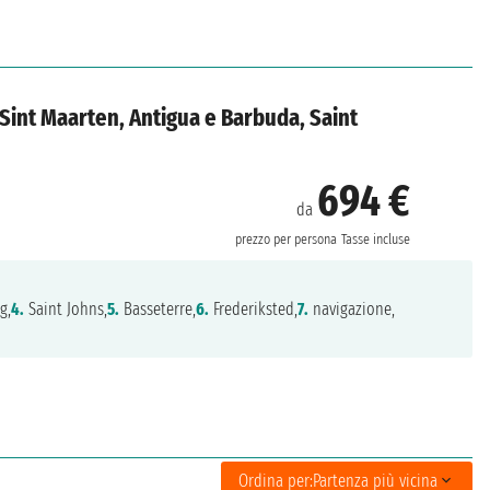
, Sint Maarten, Antigua e Barbuda, Saint
694 €
da
prezzo per persona
Tasse incluse
g,
4.
Saint Johns,
5.
Basseterre,
6.
Frederiksted,
7.
navigazione,
Ordina per:
Partenza più vicina