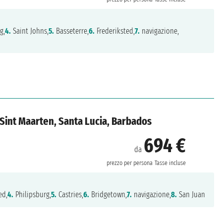
g,
4.
Saint Johns,
5.
Basseterre,
6.
Frederiksted,
7.
navigazione,
i, Sint Maarten, Santa Lucia, Barbados
694 €
da
prezzo per persona
Tasse incluse
ed,
4.
Philipsburg,
5.
Castries,
6.
Bridgetown,
7.
navigazione,
8.
San Juan