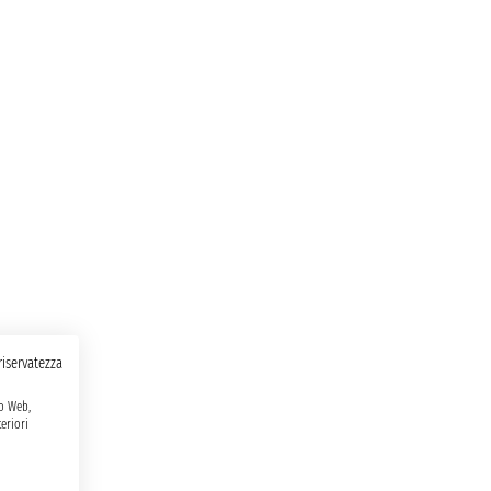
 riservatezza
to Web,
eriori