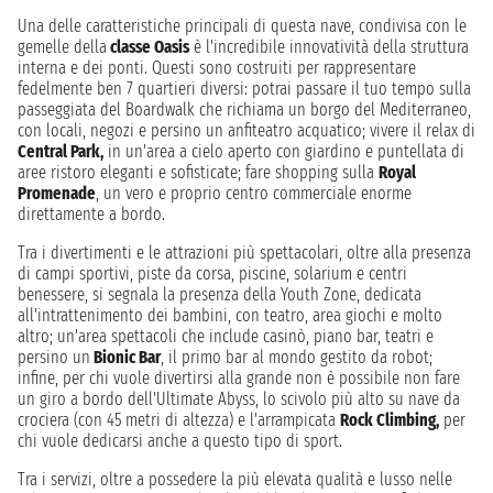
Una delle caratteristiche principali di questa nave, condivisa con le
gemelle della
classe Oasis
è l'incredibile innovatività della struttura
interna e dei ponti. Questi sono costruiti per rappresentare
fedelmente ben 7 quartieri diversi: potrai passare il tuo tempo sulla
passeggiata del Boardwalk che richiama un borgo del Mediterraneo,
con locali, negozi e persino un anfiteatro acquatico; vivere il relax di
Central Park,
in un'area a cielo aperto con giardino e puntellata di
aree ristoro eleganti e sofisticate; fare shopping sulla
Royal
Promenade
, un vero e proprio centro commerciale enorme
direttamente a bordo.
Tra i divertimenti e le attrazioni più spettacolari, oltre alla presenza
di campi sportivi, piste da corsa, piscine, solarium e centri
benessere, si segnala la presenza della Youth Zone, dedicata
all'intrattenimento dei bambini, con teatro, area giochi e molto
altro; un'area spettacoli che include casinò, piano bar, teatri e
persino un
Bionic Bar
, il primo bar al mondo gestito da robot;
infine, per chi vuole divertirsi alla grande non è possibile non fare
un giro a bordo dell'Ultimate Abyss, lo scivolo più alto su nave da
crociera (con 45 metri di altezza) e l'arrampicata
Rock Climbing,
per
chi vuole dedicarsi anche a questo tipo di sport.
Tra i servizi, oltre a possedere la più elevata qualità e lusso nelle