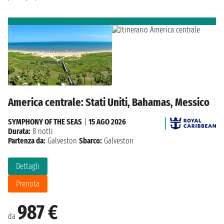
America centrale: Stati Uniti, Bahamas, Messico
SYMPHONY OF THE SEAS
|
15 AGO 2026
Durata:
8 notti
Partenza da:
Galveston
Sbarco:
Galveston
Dettagli
Prenota
987 €
da