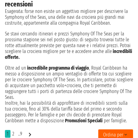
recensioni
Esagerata: forse non esiste un aggettivo migliore per descrivere la
Symphony of the Seas, una delle navi da crociera più grandi mai
costruite, appartenente alla compagnia Royal Caribbean.
Se stavi cercando itinerari e prezzi Symphony Of The Seas per la
prossima stagione sei nel posto giusto: di seguito troverai tutte le
rotte attualmente previste per questa nave e i relativi prezzi. Potrai
scegliere la crociera migliore per te e accedere anche alle
incredibili
offerte.
Oltre ad un
incredibile programma di viaggio
, Royal Caribbean ha
messo a disposizione un ampio ventaglio di offerte tra cui scegliere
per le crociere Symphony Of The Seas. In particolare, potrai scegliere
di acquistare un pacchetto volo+crociera, che ti permette di
raggiungere tutti i porti di partenza delle crociere Symphony Of The
Seas.
Inoltre, hai la possibilità di approfittare di incredibili sconti sulla
tua crociera, fino al 30% della tariffa base del primo e secondo
passeggero. Per le famiglie e per chi decide di prenotare Royal
Caribbean mette a disposizione
Promozioni Speciali
per famiglie.
1
2
..9
Ordina per