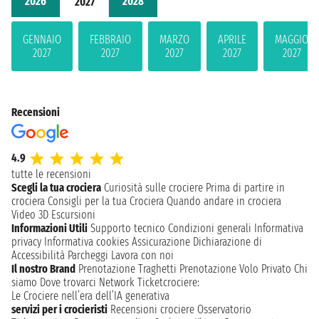
2026
2028
2027
GENNAIO
FEBBRAIO
MARZO
APRILE
MAGGIO
2027
2027
2027
2027
2027
Recensioni
4.9
tutte le recensioni
Scegli la tua crociera
Curiosità sulle crociere
Prima di partire in
crociera
Consigli per la tua Crociera
Quando andare in crociera
Video 3D
Escursioni
Informazioni Utili
Supporto tecnico
Condizioni generali
Informativa
privacy
Informativa cookies
Assicurazione
Dichiarazione di
Accessibilità
Parcheggi
Lavora con noi
Il nostro Brand
Prenotazione Traghetti
Prenotazione Volo Privato
Chi
siamo
Dove trovarci
Network
Ticketcrociere:
Le Crociere nell’era dell’IA generativa
servizi per i crocieristi
Recensioni crociere
Osservatorio