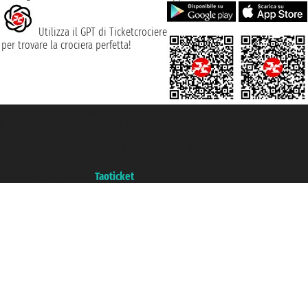
Utilizza il GPT di Ticketcrociere
per trovare la crociera perfetta!
Taoticket S.r.l. Via Brigata Liguria, 3/21 16121 Genova ©2007/2026 -
Ticketcrociere ® è un Marchio Registrato
P.Iva 06206400720 - Capitale Sociale € 100.000,00 i.v. - Iscritta alla Camera
di Commercio di Genova con REA 433093. - Aut. Prov. n° 6167/131601 -
Assicurazione Unipol - polizza n. 206484182
Un portale del gruppo
Taoticket