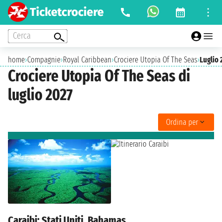
Cerca
home
›
Compagnie
›
Royal Caribbean
›
Crociere Utopia Of The Seas
›
Luglio 
Crociere Utopia Of The Seas di
luglio 2027
Ordina per
Caraibi: Stati Uniti, Bahamas