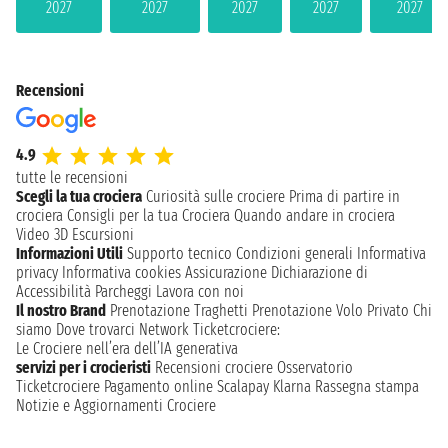
2027
2027
2027
2027
2027
Recensioni
4.9
tutte le recensioni
Scegli la tua crociera
Curiosità sulle crociere
Prima di partire in
crociera
Consigli per la tua Crociera
Quando andare in crociera
Video 3D
Escursioni
Informazioni Utili
Supporto tecnico
Condizioni generali
Informativa
privacy
Informativa cookies
Assicurazione
Dichiarazione di
Accessibilità
Parcheggi
Lavora con noi
Il nostro Brand
Prenotazione Traghetti
Prenotazione Volo Privato
Chi
siamo
Dove trovarci
Network
Ticketcrociere:
Le Crociere nell’era dell’IA generativa
servizi per i crocieristi
Recensioni crociere
Osservatorio
Ticketcrociere
Pagamento online
Scalapay
Klarna
Rassegna stampa
Notizie e Aggiornamenti Crociere