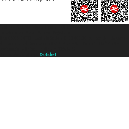
Taoticket S.r.l. Via Brigata Liguria, 3/21 16121 Genova ©2007/2026 -
Ticketcrociere ® è un Marchio Registrato
P.Iva 06206400720 - Capitale Sociale € 100.000,00 i.v. - Iscritta alla Camera
di Commercio di Genova con REA 433093. - Aut. Prov. n° 6167/131601 -
Assicurazione Unipol - polizza n. 206484182
Un portale del gruppo
Taoticket