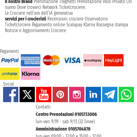
Il nostro Brand
Prenotazione Traghetti
Prenotazione Volo Privato
Chi
siamo
Dove trovarci
Network
Ticketcrociere:
Le Crociere nell’era dell’IA generativa
servizi per i crocieristi
Recensioni crociere
Osservatorio
Ticketcrociere
Pagamento online
Scalapay
Klarna
Rassegna stampa
Notizie e Aggiornamenti Crociere
Pagamenti
Social
Contatti
Centro Prenotazioni 0105733006
lun-ven 9/19 - sab 9/13 (32 linee)
Amministrazione 0105704878
lun-ven 09:00 - 12:00 e 15:00 - 17:00