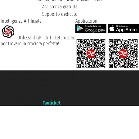
Assistenza gratuita
Supporto dedicato
Intelligenza Artificiale
Applicazioni
Utilizza il GPT di Ticketcrociere
per trovare la crociera perfetta!
Taoticket S.r.l. Via Brigata Liguria, 3/21 16121 Genova ©2007/2026 -
Ticketcrociere ® è un Marchio Registrato
P.Iva 06206400720 - Capitale Sociale € 100.000,00 i.v. - Iscritta alla Camera
di Commercio di Genova con REA 433093. - Aut. Prov. n° 6167/131601 -
Assicurazione Unipol - polizza n. 206484182
Un portale del gruppo
Taoticket