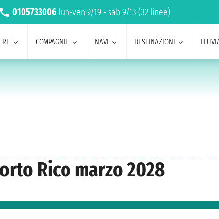
0105733006
lun-ven 9/19 - sab 9/13 (32 linee)
ERE
COMPAGNIE
NAVI
DESTINAZIONI
FLUVIA
Porto Rico marzo 2028