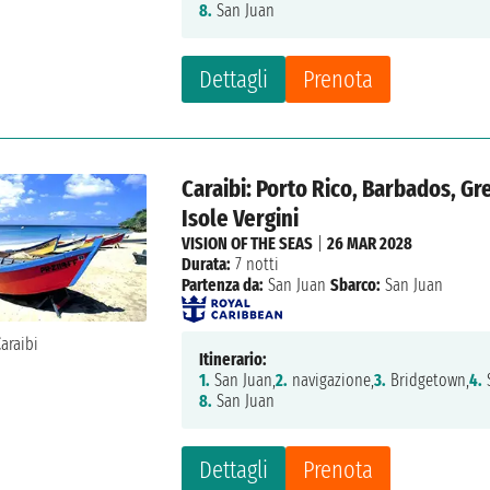
8.
San Juan
Dettagli
Prenota
Caraibi: Porto Rico, Barbados, Gr
Isole Vergini
VISION OF THE SEAS
|
26 MAR 2028
Durata:
7 notti
Partenza da:
San Juan
Sbarco:
San Juan
Itinerario:
1.
San Juan,
2.
navigazione,
3.
Bridgetown,
4.
S
8.
San Juan
Dettagli
Prenota