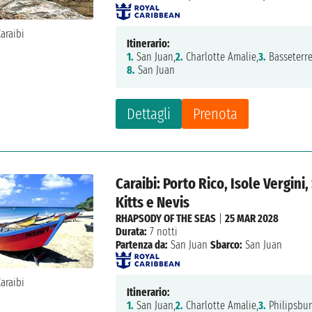
Itinerario:
1.
San Juan,
2.
Charlotte Amalie,
3.
Basseterre
8.
San Juan
Dettagli
Prenota
Caraibi: Porto Rico, Isole Vergini
Kitts e Nevis
RHAPSODY OF THE SEAS
|
25 MAR 2028
Durata:
7 notti
Partenza da:
San Juan
Sbarco:
San Juan
Itinerario:
1.
San Juan,
2.
Charlotte Amalie,
3.
Philipsbur