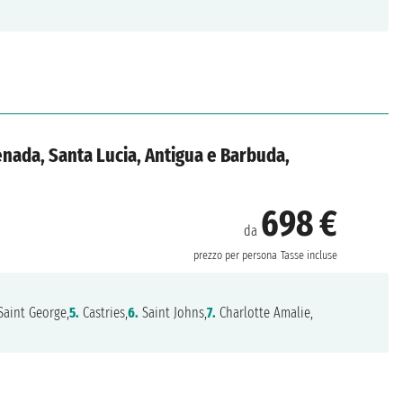
enada, Santa Lucia, Antigua e Barbuda,
698 €
da
prezzo per persona
Tasse incluse
aint George,
5.
Castries,
6.
Saint Johns,
7.
Charlotte Amalie,