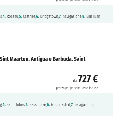
s,
4.
Roseau,
5.
Castries,
6.
Bridgetown,
7.
navigazione,
8.
San Juan
, Sint Maarten, Antigua e Barbuda, Saint
727 €
da
prezzo per persona
Tasse incluse
g,
4.
Saint Johns,
5.
Basseterre,
6.
Frederiksted,
7.
navigazione,