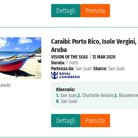
Dettagli
Prenota
Caraibi: Porto Rico, Isole Vergini,
Aruba
VISION OF THE SEAS
|
12 MAR 2028
Durata:
7 notti
Partenza da:
San Juan
Sbarco:
San Juan
Itinerario:
1.
San Juan,
2.
Charlotte Amalie,
3.
Basseterre
8.
San Juan
Dettagli
Prenota