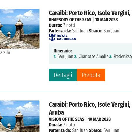
Caraibi: Porto Rico, Isole Vergin
RHAPSODY OF THE SEAS
|
18 MAR 2028
Durata:
7 notti
Partenza da:
San Juan
Sbarco:
San Juan
Itinerario:
1.
San Juan,
2.
Charlotte Amalie,
3.
Frederikst
Dettagli
Prenota
Caraibi: Porto Rico, Isole Vergini,
Aruba
VISION OF THE SEAS
|
19 MAR 2028
Durata:
7 notti
Partenza da:
San Juan
Sbarco:
San Juan