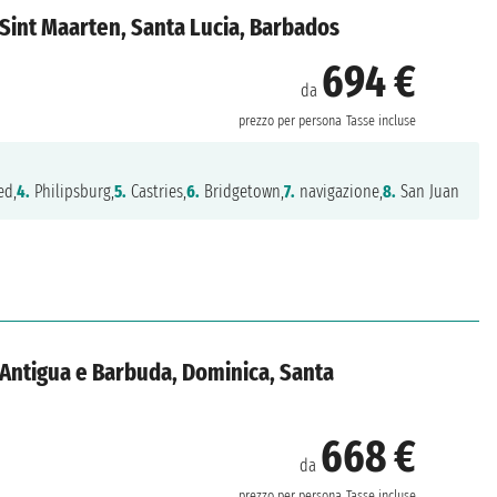
i, Sint Maarten, Santa Lucia, Barbados
694 €
da
prezzo per persona
Tasse incluse
ed,
4.
Philipsburg,
5.
Castries,
6.
Bridgetown,
7.
navigazione,
8.
San Juan
i, Antigua e Barbuda, Dominica, Santa
668 €
da
prezzo per persona
Tasse incluse