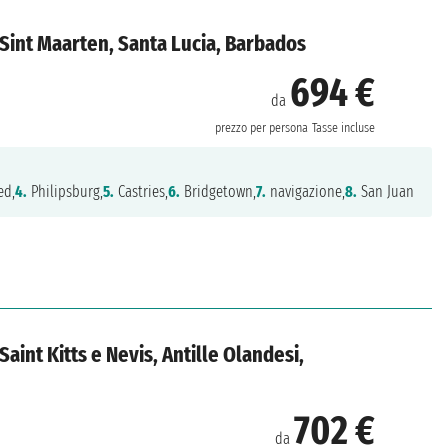
i, Sint Maarten, Santa Lucia, Barbados
694 €
da
prezzo per persona
Tasse incluse
ed,
4.
Philipsburg,
5.
Castries,
6.
Bridgetown,
7.
navigazione,
8.
San Juan
 Saint Kitts e Nevis, Antille Olandesi,
702 €
da