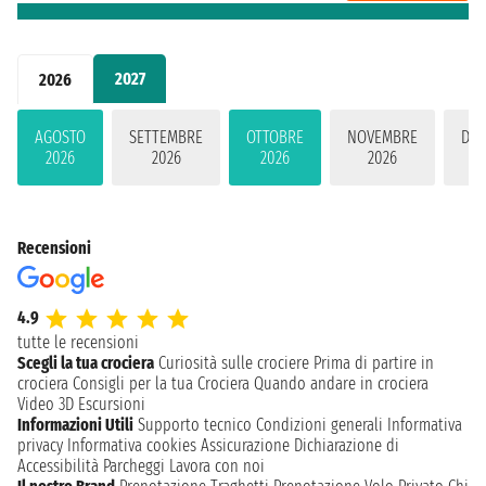
2027
2026
AGOSTO
SETTEMBRE
OTTOBRE
NOVEMBRE
DIC
2026
2026
2026
2026
2
Recensioni
4.9
tutte le recensioni
Scegli la tua crociera
Curiosità sulle crociere
Prima di partire in
crociera
Consigli per la tua Crociera
Quando andare in crociera
Video 3D
Escursioni
Informazioni Utili
Supporto tecnico
Condizioni generali
Informativa
privacy
Informativa cookies
Assicurazione
Dichiarazione di
Accessibilità
Parcheggi
Lavora con noi