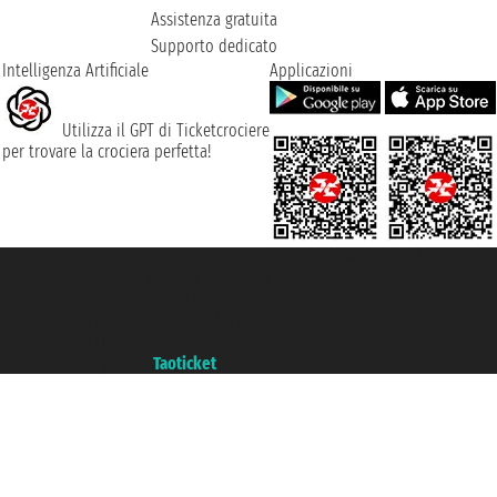
Assistenza gratuita
Supporto dedicato
Intelligenza Artificiale
Applicazioni
Utilizza il GPT di Ticketcrociere
per trovare la crociera perfetta!
Taoticket S.r.l. Via Brigata Liguria, 3/21 16121 Genova ©2007/2026 -
Ticketcrociere ® è un Marchio Registrato
P.Iva 06206400720 - Capitale Sociale € 100.000,00 i.v. - Iscritta alla Camera
di Commercio di Genova con REA 433093. - Aut. Prov. n° 6167/131601 -
Assicurazione Unipol - polizza n. 206484182
Un portale del gruppo
Taoticket