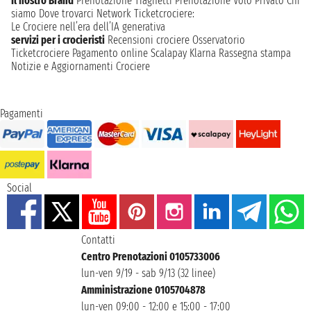
Il nostro Brand
Prenotazione Traghetti
Prenotazione Volo Privato
Chi
siamo
Dove trovarci
Network
Ticketcrociere:
Le Crociere nell’era dell’IA generativa
servizi per i crocieristi
Recensioni crociere
Osservatorio
Ticketcrociere
Pagamento online
Scalapay
Klarna
Rassegna stampa
Notizie e Aggiornamenti Crociere
Pagamenti
Social
Contatti
Centro Prenotazioni 0105733006
lun-ven 9/19 - sab 9/13 (32 linee)
Amministrazione 0105704878
lun-ven 09:00 - 12:00 e 15:00 - 17:00