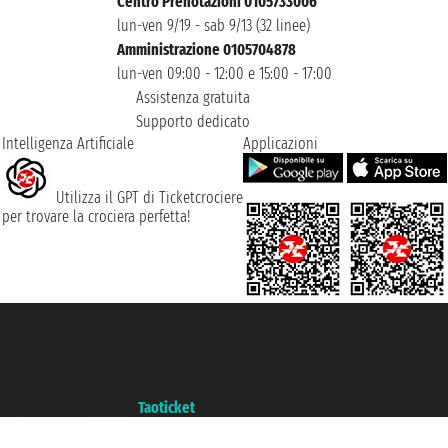
Centro Prenotazioni 0105733006
lun-ven 9/19 - sab 9/13 (32 linee)
Amministrazione 0105704878
lun-ven 09:00 - 12:00 e 15:00 - 17:00
Assistenza gratuita
Supporto dedicato
Intelligenza Artificiale
Applicazioni
Utilizza il GPT di Ticketcrociere
per trovare la crociera perfetta!
Taoticket S.r.l. Via Brigata Liguria, 3/21 16121 Genova ©2007/2026 -
Ticketcrociere ® è un Marchio Registrato
P.Iva 06206400720 - Capitale Sociale € 100.000,00 i.v. - Iscritta alla Camera
di Commercio di Genova con REA 433093. - Aut. Prov. n° 6167/131601 -
Assicurazione Unipol - polizza n. 206484182
Un portale del gruppo
Taoticket