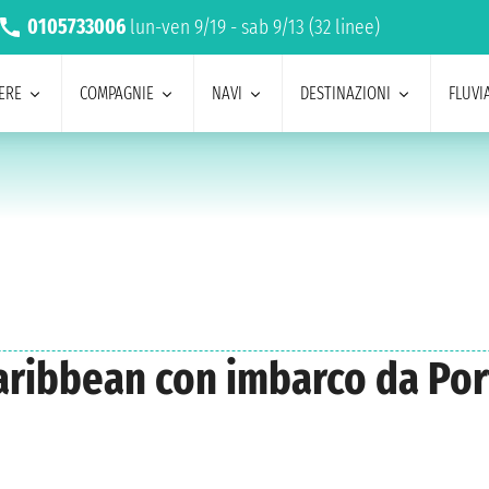
0105733006
lun-ven 9/19 - sab 9/13 (32 linee)
ERE
COMPAGNIE
NAVI
DESTINAZIONI
FLUVIA
 Caribbean con imbarco da Po