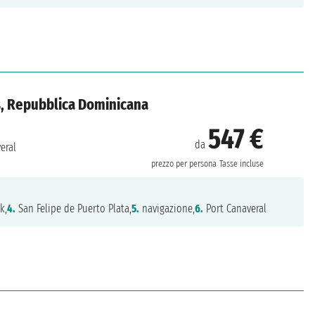
cos, Repubblica Dominicana
547 €
da
eral
prezzo per persona
Tasse incluse
k,
4.
San Felipe de Puerto Plata,
5.
navigazione,
6.
Port Canaveral