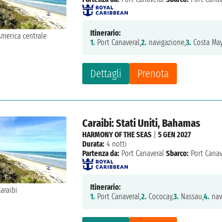
Itinerario:
1.
Port Canaveral,
2.
navigazione,
3.
Costa May
Dettagli
Prenota
Caraibi: Stati Uniti, Bahamas
HARMONY OF THE SEAS
|
5 GEN 2027
Durata:
4 notti
Partenza da:
Port Canaveral
Sbarco:
Port Canav
Itinerario:
1.
Port Canaveral,
2.
Cococay,
3.
Nassau,
4.
nav