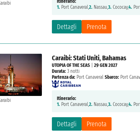
Itinerario:
1.
Port Canaveral,
2.
Nassau,
3.
Cococay,
4.
Por
Dettagli
Prenota
Caraibi: Stati Uniti, Bahamas
UTOPIA OF THE SEAS
|
29 GEN 2027
Durata:
3 notti
Partenza da:
Port Canaveral
Sbarco:
Port Canav
Itinerario:
1.
Port Canaveral,
2.
Nassau,
3.
Cococay,
4.
Por
Dettagli
Prenota