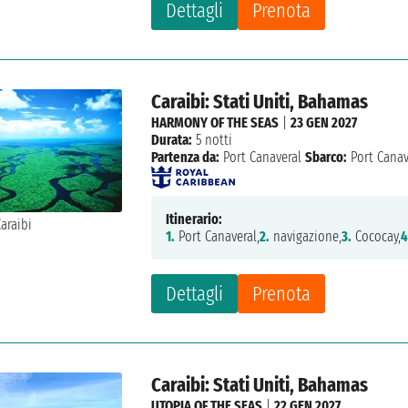
Dettagli
Prenota
Caraibi: Stati Uniti, Bahamas
HARMONY OF THE SEAS
|
23 GEN 2027
Durata:
5 notti
Partenza da:
Port Canaveral
Sbarco:
Port Canav
Itinerario:
1.
Port Canaveral,
2.
navigazione,
3.
Cococay,
4
Dettagli
Prenota
Caraibi: Stati Uniti, Bahamas
UTOPIA OF THE SEAS
|
22 GEN 2027