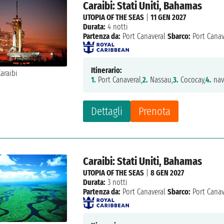
Caraibi: Stati Uniti, Bahamas
UTOPIA OF THE SEAS
|
11 GEN 2027
Durata:
4 notti
Partenza da:
Port Canaveral
Sbarco:
Port Canav
Itinerario:
1.
Port Canaveral,
2.
Nassau,
3.
Cococay,
4.
nav
Dettagli
Prenota
Caraibi: Stati Uniti, Bahamas
UTOPIA OF THE SEAS
|
8 GEN 2027
Durata:
3 notti
Partenza da:
Port Canaveral
Sbarco:
Port Canav