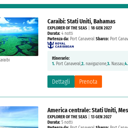
Caraibi: Stati Uniti, Bahamas
EXPLORER OF THE SEAS
|
18 GEN 2027
Durata:
4 notti
Partenza da:
Port Canaveral
Sbarco:
Port Canav
Itinerario:
1.
Port Canaveral,
2.
navigazione,
3.
Nassau,
4
Dettagli
Prenota
America centrale: Stati Uniti, Me
EXPLORER OF THE SEAS
|
13 GEN 2027
Durata:
5 notti
Partenza da:
Port Canaveral
Sbarco:
Port Canav