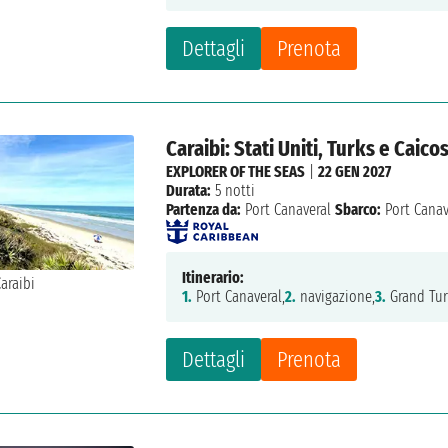
Dettagli
Prenota
Caraibi: Stati Uniti, Turks e Cai
EXPLORER OF THE SEAS
|
22 GEN 2027
Durata:
5 notti
Partenza da:
Port Canaveral
Sbarco:
Port Canav
Itinerario:
1.
Port Canaveral,
2.
navigazione,
3.
Grand Tur
Dettagli
Prenota