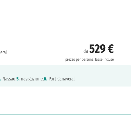
529 €
da
eral
prezzo per persona
Tasse incluse
.
Nassau,
5.
navigazione,
6.
Port Canaveral