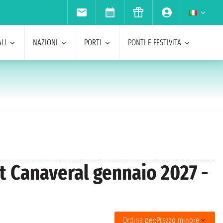
LI
NAZIONI
PORTI
PONTI E FESTIVITA
rt Canaveral gennaio 2027 -
Ordina per:
Prezzo minore