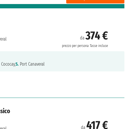
374 €
da
eral
prezzo per persona
Tasse incluse
.
Cococay,
5.
Port Canaveral
ssico
417 €
da
eral