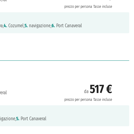
prezzo per persona
Tasse incluse
a,
4.
Cozumel,
5.
navigazione,
6.
Port Canaveral
517 €
da
eral
prezzo per persona
Tasse incluse
igazione,
5.
Port Canaveral