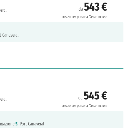
543 €
da
eral
prezzo per persona
Tasse incluse
t Canaveral
545 €
da
eral
prezzo per persona
Tasse incluse
igazione,
5.
Port Canaveral