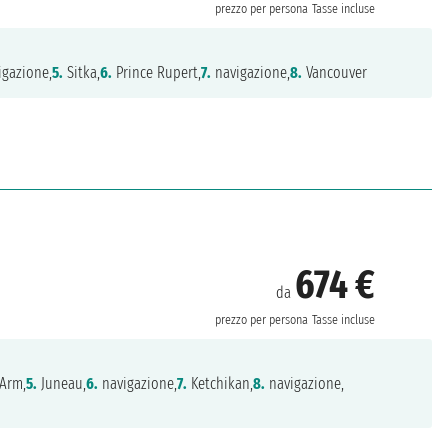
prezzo per persona
Tasse incluse
gazione,
5.
Sitka,
6.
Prince Rupert,
7.
navigazione,
8.
Vancouver
674 €
da
prezzo per persona
Tasse incluse
 Arm,
5.
Juneau,
6.
navigazione,
7.
Ketchikan,
8.
navigazione,