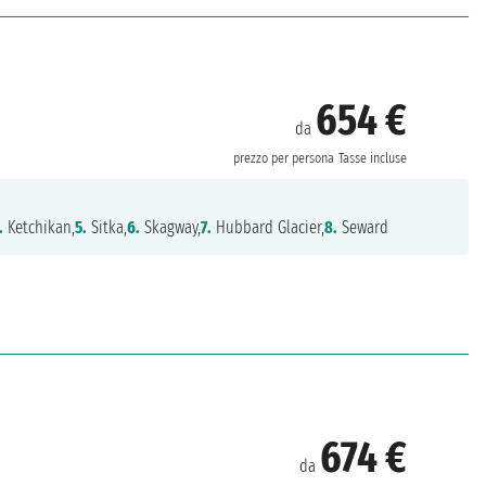
654 €
da
prezzo per persona
Tasse incluse
.
Ketchikan,
5.
Sitka,
6.
Skagway,
7.
Hubbard Glacier,
8.
Seward
674 €
da