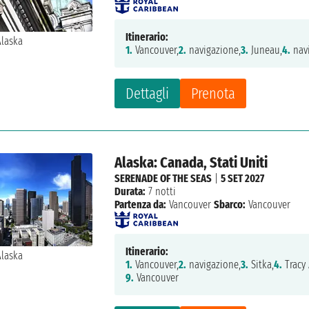
Itinerario:
1.
Vancouver,
2.
navigazione,
3.
Juneau,
4.
navi
Dettagli
Prenota
Alaska: Canada, Stati Uniti
SERENADE OF THE SEAS
|
5 SET 2027
Durata:
7 notti
Partenza da:
Vancouver
Sbarco:
Vancouver
Itinerario:
1.
Vancouver,
2.
navigazione,
3.
Sitka,
4.
Tracy
9.
Vancouver