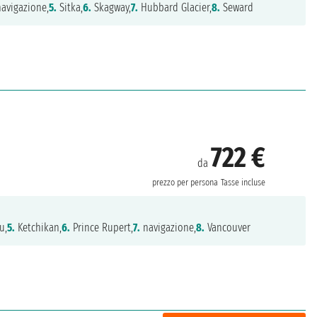
avigazione,
5.
Sitka,
6.
Skagway,
7.
Hubbard Glacier,
8.
Seward
722 €
da
prezzo per persona
Tasse incluse
u,
5.
Ketchikan,
6.
Prince Rupert,
7.
navigazione,
8.
Vancouver