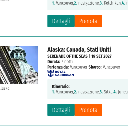
1.
Vancouver,
2.
navigazione,
3.
Ketchikan,
4.
n
Dettagli
Prenota
Alaska: Canada, Stati Uniti
SERENADE OF THE SEAS
|
19 SET 2027
Durata:
7 notti
Partenza da:
Vancouver
Sbarco:
Vancouver
Itinerario:
1.
Vancouver,
2.
navigazione,
3.
Sitka,
4.
Junea
Dettagli
Prenota