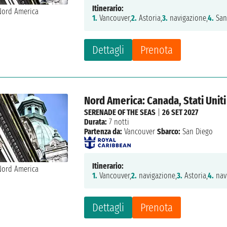
Itinerario:
1.
Vancouver,
2.
Astoria,
3.
navigazione,
4.
San 
Dettagli
Prenota
Nord America: Canada, Stati Uniti
SERENADE OF THE SEAS
|
26 SET 2027
Durata:
7 notti
Partenza da:
Vancouver
Sbarco:
San Diego
Itinerario:
1.
Vancouver,
2.
navigazione,
3.
Astoria,
4.
nav
Dettagli
Prenota