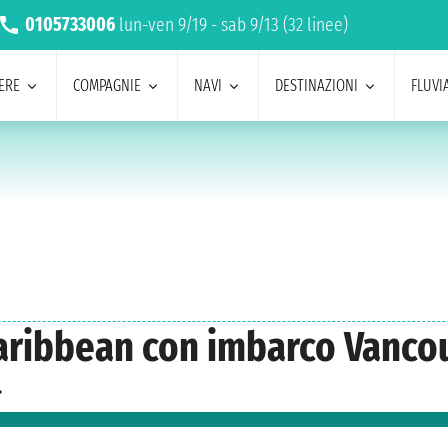
0105733006
lun-ven 9/19 - sab 9/13 (32 linee)
ERE
COMPAGNIE
NAVI
DESTINAZIONI
FLUVIA
 Caribbean con imbarco Vanco