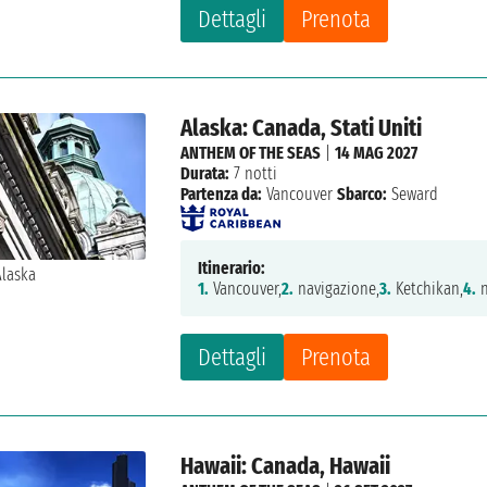
Dettagli
Prenota
Alaska: Canada, Stati Uniti
ANTHEM OF THE SEAS
|
14 MAG 2027
Durata:
7 notti
Partenza da:
Vancouver
Sbarco:
Seward
Itinerario:
1.
Vancouver,
2.
navigazione,
3.
Ketchikan,
4.
n
Dettagli
Prenota
Hawaii: Canada, Hawaii