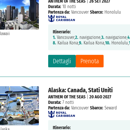
ANTHEM OF THE SEAS
|
26 SET 2027
Durata:
10 notti
Partenza da:
Vancouver
Sbarco:
Honolulu
Itinerario:
1.
Vancouver,
2.
navigazione,
3.
navigazione,
4
8.
Kailua Kona,
9.
Kailua Kona,
10.
Honolulu,
Dettagli
Prenota
Alaska: Canada, Stati Uniti
ANTHEM OF THE SEAS
|
20 AGO 2027
Durata:
7 notti
Partenza da:
Vancouver
Sbarco:
Seward
Itinerario: