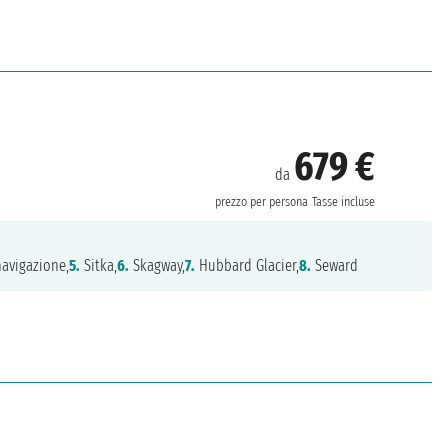
679 €
da
prezzo per persona
Tasse incluse
avigazione,
5.
Sitka,
6.
Skagway,
7.
Hubbard Glacier,
8.
Seward