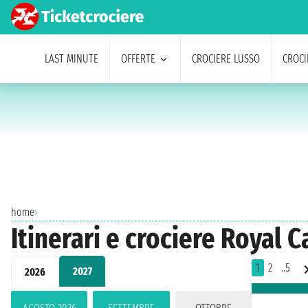
LAST MINUTE
OFFERTE
CROCIERE LUSSO
CROCI
home
›
Itinerari e crociere Royal
1
2
..5
2027
2026