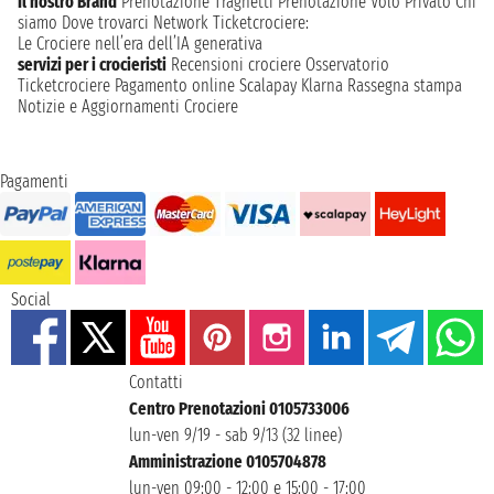
Il nostro Brand
Prenotazione Traghetti
Prenotazione Volo Privato
Chi
siamo
Dove trovarci
Network
Ticketcrociere:
Le Crociere nell’era dell’IA generativa
servizi per i crocieristi
Recensioni crociere
Osservatorio
Ticketcrociere
Pagamento online
Scalapay
Klarna
Rassegna stampa
Notizie e Aggiornamenti Crociere
Pagamenti
Social
Contatti
Centro Prenotazioni 0105733006
lun-ven 9/19 - sab 9/13 (32 linee)
Amministrazione 0105704878
lun-ven 09:00 - 12:00 e 15:00 - 17:00