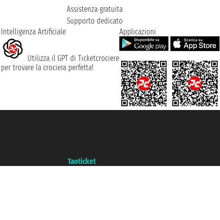
Assistenza gratuita
Supporto dedicato
Intelligenza Artificiale
Applicazioni
Utilizza il GPT di Ticketcrociere
per trovare la crociera perfetta!
Taoticket S.r.l. Via Brigata Liguria, 3/21 16121 Genova ©2007/2026 -
Ticketcrociere ® è un Marchio Registrato
P.Iva 06206400720 - Capitale Sociale € 100.000,00 i.v. - Iscritta alla Camera
di Commercio di Genova con REA 433093. - Aut. Prov. n° 6167/131601 -
Assicurazione Unipol - polizza n. 206484182
Un portale del gruppo
Taoticket