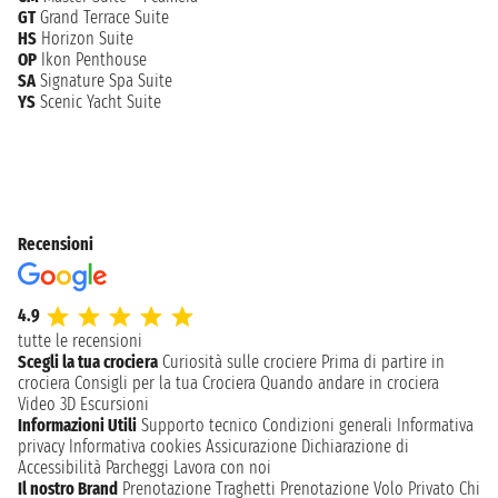
Oltre a essere a un passo dalle meraviglie archeologiche di
GT
Grand Terrace Suite
Roma, Civitavecchia offre molto ai turisti che possono
HS
Horizon Suite
passeggiare per le vie del centro storico ammirando le vetrine
OP
Ikon Penthouse
dei negozi o la famosa Fontana di Vanvitelli. Da lì si può
SA
Signature Spa Suite
visitare il Forte Michelangelo o la Porta Livorno fino ad arrivare
YS
Scenic Yacht Suite
alla Darsena Romana. Da non perdere l’antico Lazzaretto e la
Rocca con i resti archeologici romani.
Recensioni
4.9
tutte le recensioni
Scegli la tua crociera
Curiosità sulle crociere
Prima di partire in
crociera
Consigli per la tua Crociera
Quando andare in crociera
Video 3D
Escursioni
Informazioni Utili
Supporto tecnico
Condizioni generali
Informativa
privacy
Informativa cookies
Assicurazione
Dichiarazione di
Accessibilità
Parcheggi
Lavora con noi
Il nostro Brand
Prenotazione Traghetti
Prenotazione Volo Privato
Chi