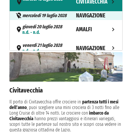
CIVITAVECCHIA
- n.d.
NAVIGAZIONE
mercoledì 19 luglio 2028
giovedì 20 luglio 2028
AMALFI
n.d. - n.d.
venerdì 21 luglio 2028
NAVIGAZIONE
n.d. - n.d.
sabato 22 luglio 2028
PALERMO
n.d. - n.d.
domenica 23 luglio 2028
NAVIGAZIONE
n.d. - n.d.
Civitavecchia
lunedì 24 luglio 2028
Il porto di Civitavecchia offre crociere in
partenza tutti i mesi
NAVIGAZIONE
n.d. - n.d.
dell’anno
, puoi scegliere una mini crociera di 3 notti fino alle
Long Cruise di oltre 14 notti. Le crociere con
imbarco da
NAVIGAZIONE
martedì 25 luglio 2028
Civitavecchia
hanno prezzi vantaggiosi e itinerari variegati,
scopri tutte le partenze sul nostro sito e scopri cosa vedere in
mercoledì 26 luglio 2028
questa graziosa cittadina de Lazio.