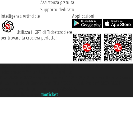
Assistenza gratuita
Supporto dedicato
Intelligenza Artificiale
Applicazioni
Utilizza il GPT di Ticketcrociere
per trovare la crociera perfetta!
Taoticket S.r.l. Via Brigata Liguria, 3/21 16121 Genova ©2007/2026 -
Ticketcrociere ® è un Marchio Registrato
P.Iva 06206400720 - Capitale Sociale € 100.000,00 i.v. - Iscritta alla Camera
di Commercio di Genova con REA 433093. - Aut. Prov. n° 6167/131601 -
Assicurazione Unipol - polizza n. 206484182
Un portale del gruppo
Taoticket