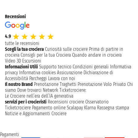
Recensioni
4.9
tutte le recensioni
Scegli la tua crociera
Curiosità sulle crociere
Prima di partire in
crociera
Consigli per la tua Crociera
Quando andare in crociera
Video 3D
Escursioni
Informazioni Utili
Supporto tecnico
Condizioni generali
Informativa
privacy
Informativa cookies
Assicurazione
Dichiarazione di
Accessibilità
Parcheggi
Lavora con noi
Il nostro Brand
Prenotazione Traghetti
Prenotazione Volo Privato
Chi
siamo
Dove trovarci
Network
Ticketcrociere:
Le Crociere nell’era dell’IA generativa
servizi per i crocieristi
Recensioni crociere
Osservatorio
Ticketcrociere
Pagamento online
Scalapay
Klarna
Rassegna stampa
Notizie e Aggiornamenti Crociere
Pagamenti