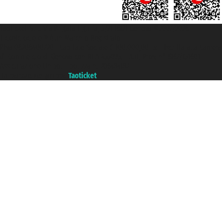
Taoticket S.r.l. Via Brigata Liguria, 3/21 16121 Genova ©2007/2026 -
Ticketcrociere ® è un Marchio Registrato
P.Iva 06206400720 - Capitale Sociale € 100.000,00 i.v. - Iscritta alla Camera
di Commercio di Genova con REA 433093. - Aut. Prov. n° 6167/131601 -
Assicurazione Unipol - polizza n. 206484182
Un portale del gruppo
Taoticket