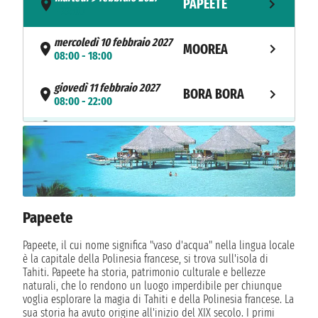
PAPEETE
- 22:00
mercoledì 10 febbraio 2027
MOOREA
08:00 - 18:00
giovedì 11 febbraio 2027
BORA BORA
08:00 - 22:00
NAVIGAZIONE
venerdì 12 febbraio 2027
sabato 13 febbraio 2027
AITUTAKI
08:00 - 18:00
NAVIGAZIONE
domenica 14 febbraio 2027
NAVIGAZIONE
Papeete
lunedì 15 febbraio 2027
martedì 16 febbraio 2027
Papeete, il cui nome significa "vaso d'acqua" nella lingua locale
NUKU ALOFA
08:00 - 18:00
è la capitale della Polinesia francese, si trova sull'isola di
Tahiti. Papeete ha storia, patrimonio culturale e bellezze
NAVIGAZIONE
mercoledì 17 febbraio 2027
naturali, che lo rendono un luogo imperdibile per chiunque
voglia esplorare la magia di Tahiti e della Polinesia francese. La
NAVIGAZIONE
giovedì 18 febbraio 2027
sua storia ha avuto origine all'inizio del XIX secolo. I primi