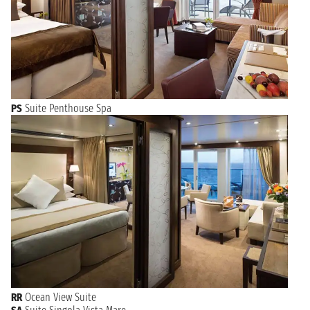
PS
Suite Penthouse Spa
RR
Ocean View Suite