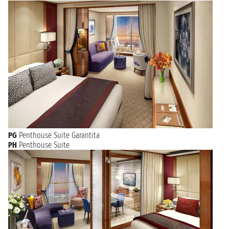
mercoledì 4 ottobre 2028
OTARU
n.d. - 22:00
NAVIGAZIONE
giovedì 5 ottobre 2028
NAVIGAZIONE
venerdì 6 ottobre 2028
sabato 7 ottobre 2028
SOKCHO
07:00 - 16:00
domenica 8 ottobre 2028
BUSAN
09:00 - 19:00
lunedì 9 ottobre 2028
PG
Penthouse Suite Garantita
JEJU ISLAND
09:00 - 19:00
PH
Penthouse Suite
NAVIGAZIONE
martedì 10 ottobre 2028
NAVIGAZIONE
mercoledì 11 ottobre 2028
giovedì 12 ottobre 2028
TOKYO
08:00