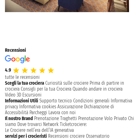
Recensioni
4.9
tutte le recensioni
Scegli la tua crociera
Curiosità sulle crociere
Prima di partire in
crociera
Consigli per la tua Crociera
Quando andare in crociera
Video 3D
Escursioni
Informazioni Utili
Supporto tecnico
Condizioni generali
Informativa
privacy
Informativa cookies
Assicurazione
Dichiarazione di
Accessibilità
Parcheggi
Lavora con noi
Il nostro Brand
Prenotazione Traghetti
Prenotazione Volo Privato
Chi
siamo
Dove trovarci
Network
Ticketcrociere:
Le Crociere nell’era dell’IA generativa
servizi per i crocieristi
Recensioni crociere
Osservatorio