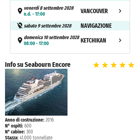
venerdì 8 settembre 2028
VANCOUVER
n.d. - 17:00
NAVIGAZIONE
sabato 9 settembre 2028
domenica 10 settembre 2028
KETCHIKAN
08:00 - 17:00
lunedì 11 settembre 2028
KLAWOCK
08:00 - 17:00
Info su Seabourn Encore
martedì 12 settembre 2028
SITKA
08:00 - 17:00
mercoledì 13 settembre 2028
GLACIER BAY
08:00 - 16:00
NAVIGAZIONE
giovedì 14 settembre 2028
Anno di costruzione:
2016
N° ospiti:
600
venerdì 15 settembre 2028
KODIAK
N° cabine:
300
07:00 - 16:00
Stazza:
41.000 tonnellate