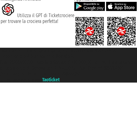
Utilizza il GPT di Ticketcrociere
per trovare la crociera perfetta!
Taoticket S.r.l. Via Brigata Liguria, 3/21 16121 Genova ©2007/2026 -
Ticketcrociere ® è un Marchio Registrato
P.Iva 06206400720 - Capitale Sociale € 100.000,00 i.v. - Iscritta alla Camera
di Commercio di Genova con REA 433093. - Aut. Prov. n° 6167/131601 -
Assicurazione Unipol - polizza n. 206484182
Un portale del gruppo
Taoticket