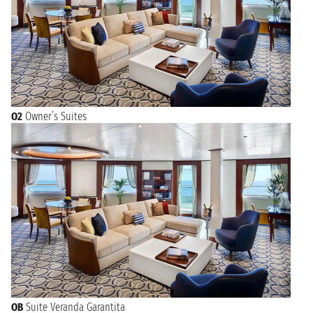
08:00 - 18:00
mercoledì 27 settembre 2028
HITACHINAKA
07:00 - 17:00
giovedì 28 settembre 2028
TOKYO
08:00 - 19:00
NAVIGAZIONE
O2
Owner’s Suites
venerdì 29 settembre 2028
sabato 30 settembre 2028
MIYAKO
07:00 - 17:00
domenica 1 ottobre 2028
MURORAN
08:00 - 20:00
lunedì 2 ottobre 2028
HAKODATE
07:30 - 18:30
martedì 3 ottobre 2028
OTARU
12:00 - n.d.
OB
Suite Veranda Garantita