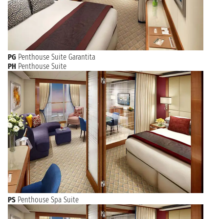
primi posti.
Secondo le stime sia delle Nazioni Unite che dell'OMS, Hong
Kong, nel 2012, ha avuto la più lunga aspettativa di vita di
qualsiasi altra regione del mondo.
PG
Penthouse Suite Garantita
PH
Penthouse Suite
PS
Penthouse Spa Suite