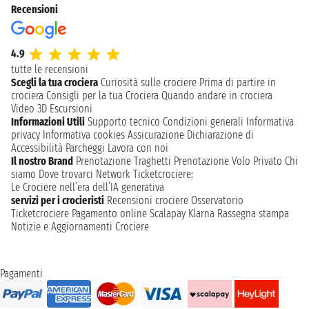
Recensioni
4.9
tutte le recensioni
Scegli la tua crociera
Curiosità sulle crociere
Prima di partire in
crociera
Consigli per la tua Crociera
Quando andare in crociera
Video 3D
Escursioni
Informazioni Utili
Supporto tecnico
Condizioni generali
Informativa
privacy
Informativa cookies
Assicurazione
Dichiarazione di
Accessibilità
Parcheggi
Lavora con noi
Il nostro Brand
Prenotazione Traghetti
Prenotazione Volo Privato
Chi
siamo
Dove trovarci
Network
Ticketcrociere:
Le Crociere nell’era dell’IA generativa
servizi per i crocieristi
Recensioni crociere
Osservatorio
Ticketcrociere
Pagamento online
Scalapay
Klarna
Rassegna stampa
Notizie e Aggiornamenti Crociere
Pagamenti