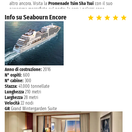
07:00 - 20:00
altro ancora. Visita la
Promenade Tsim Sha Tsui
con il suo
panorama mozzafiato sul porto: la sera i palazzi sono
illuminati e offrono un vero e proprio spettacolo. Se ti
sabato 13 gennaio 2029
Info su Seabourn Encore
KO KUT
allontani dai grattacieli caratteristici della città e sei in cerca
09:00 - 17:00
di luoghi più tranquilli, puoi spostarti a
Repulse Bay
, più
affollata d’estate, per fare una passeggiata rilassante e per
domenica 14 gennaio 2029
BANGKOK
disintossicarvi dal traffico e dalla frenesia tipica delle grandi
07:00 - 19:00
metropoli. Molte delle
crociere in Oriente
partono dal porto di
Hong Kong e ti portano in Vietnam, Cambogia,
Tailandia
e
NAVIGAZIONE
lunedì 15 gennaio 2029
Singapore, per scoprire alcuni tra i luoghi più esotici al
NAVIGAZIONE
mondo. Puoi visitare il lontano oriente a bordo delle navi
martedì 16 gennaio 2029
Royal Caribbean, Norwegian Cruise Line, Silversea e molte altre.
Anno di costruzione:
2016
mercoledì 17 gennaio 2029
SINGAPORE
N° ospiti:
600
Hong Kong (cinese: 香港, Xiānggǎngpinyin; letteralmente
07:00
N° cabine:
300
"Porto profumato") è una delle due regioni amministrative
Stazza:
41.000 tonnellate
speciali della Repubblica popolare cinese insieme a Macao. Si
Lunghezza
210 metri
trova sulla costa meridionale della Cina tra il delta del Fiume
Larghezza
28 metri
delle Perle e il Mar Cinese Meridionale. La città è famosa per la
Velocità
22 nodi
sua preponderante skyline e il profondo porto naturale. Con
GR
Grand Wintergarden Suite
una superficie di 1.104 km2 e una popolazione di sette milioni
di persone, Hong Kong è una delle aree più densamente
popolate del mondo. Il 95% della popolazione di Hong Kong è
di etnia cinese, mentre il restante 5% appartiene agli altri
gruppi. Il gruppo etnico cinese maggioritario della città, gli