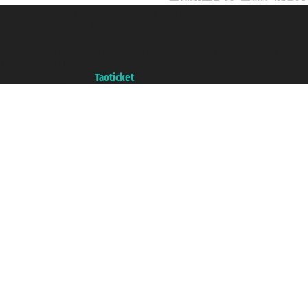
Taoticket S.r.l. Via Brigata Liguria, 3/21 16121 Genova ©2007/2026 -
Ticketcrociere ® è un Marchio Registrato
P.Iva 06206400720 - Capitale Sociale € 100.000,00 i.v. - Iscritta alla Camera
di Commercio di Genova con REA 433093. - Aut. Prov. n° 6167/131601 -
Assicurazione Unipol - polizza n. 206484182
Un portale del gruppo
Taoticket