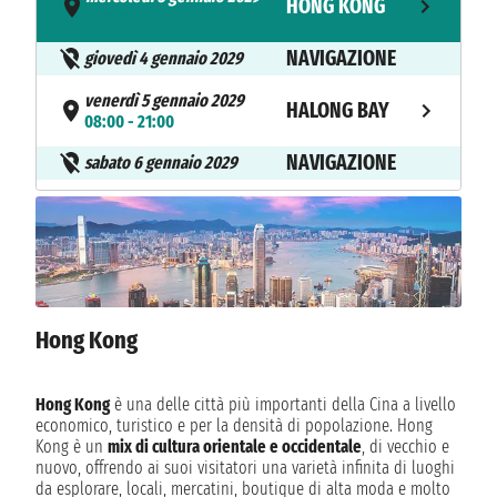
HONG KONG
- 21:00
NAVIGAZIONE
giovedì 4 gennaio 2029
venerdì 5 gennaio 2029
HALONG BAY
08:00 - 21:00
NAVIGAZIONE
sabato 6 gennaio 2029
domenica 7 gennaio 2029
DA NANG
08:00 - 18:00
NAVIGAZIONE
lunedì 8 gennaio 2029
martedì 9 gennaio 2029
HO CHI MINH
09:00 - n.d.
Hong Kong
mercoledì 10 gennaio 2029
HO CHI MINH
n.d. - 16:00
Hong Kong
è una delle città più importanti della Cina a livello
economico, turistico e per la densità di popolazione. Hong
NAVIGAZIONE
giovedì 11 gennaio 2029
Kong è un
mix di cultura orientale e occidentale
, di vecchio e
nuovo, offrendo ai suoi visitatori una varietà infinita di luoghi
venerdì 12 gennaio 2029
da esplorare, locali, mercatini, boutique di alta moda e molto
NAVIGAZIONE