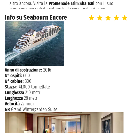
KOCHI
09:00 - 17:00
altro ancora. Visita la
Promenade Tsim Sha Tsui
con il suo
panorama mozzafiato sul porto: la sera i palazzi sono
illuminati e offrono un vero e proprio spettacolo. Se ti
mercoledì 21 febbraio 2029
Info su Seabourn Encore
OSAKA
allontani dai grattacieli caratteristici della città e sei in cerca
07:00 - 21:00
di luoghi più tranquilli, puoi spostarti a
Repulse Bay
, più
affollata d’estate, per fare una passeggiata rilassante e per
giovedì 22 febbraio 2029
SHINGŪ
disintossicarvi dal traffico e dalla frenesia tipica delle grandi
09:00 - 18:00
metropoli. Molte delle
crociere in Oriente
partono dal porto di
Hong Kong e ti portano in Vietnam, Cambogia,
Tailandia
e
venerdì 23 febbraio 2029
Singapore, per scoprire alcuni tra i luoghi più esotici al
SHIMIZU
08:00 - 18:00
mondo. Puoi visitare il lontano oriente a bordo delle navi
Royal Caribbean, Norwegian Cruise Line, Silversea e molte altre.
Anno di costruzione:
2016
sabato 24 febbraio 2029
TOKYO
N° ospiti:
600
Hong Kong (cinese: 香港, Xiānggǎngpinyin; letteralmente
08:00 - 19:00
N° cabine:
300
"Porto profumato") è una delle due regioni amministrative
Stazza:
41.000 tonnellate
speciali della Repubblica popolare cinese insieme a Macao. Si
NAVIGAZIONE
domenica 25 febbraio 2029
Lunghezza
210 metri
trova sulla costa meridionale della Cina tra il delta del Fiume
Larghezza
28 metri
delle Perle e il Mar Cinese Meridionale. La città è famosa per la
lunedì 26 febbraio 2029
OSAKA
Velocità
22 nodi
sua preponderante skyline e il profondo porto naturale. Con
07:00 - 22:00
GR
Grand Wintergarden Suite
una superficie di 1.104 km2 e una popolazione di sette milioni
di persone, Hong Kong è una delle aree più densamente
NAVIGAZIONE
martedì 27 febbraio 2029
popolate del mondo. Il 95% della popolazione di Hong Kong è
di etnia cinese, mentre il restante 5% appartiene agli altri
mercoledì 28 febbraio 2029
BUSAN
gruppi. Il gruppo etnico cinese maggioritario della città, gli