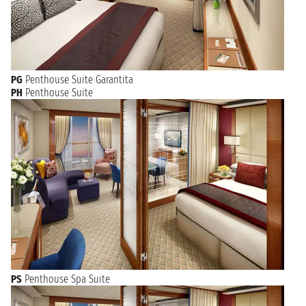
primi posti.
Secondo le stime sia delle Nazioni Unite che dell'OMS, Hong
Kong, nel 2012, ha avuto la più lunga aspettativa di vita di
qualsiasi altra regione del mondo.
PG
Penthouse Suite Garantita
PH
Penthouse Suite
PS
Penthouse Spa Suite