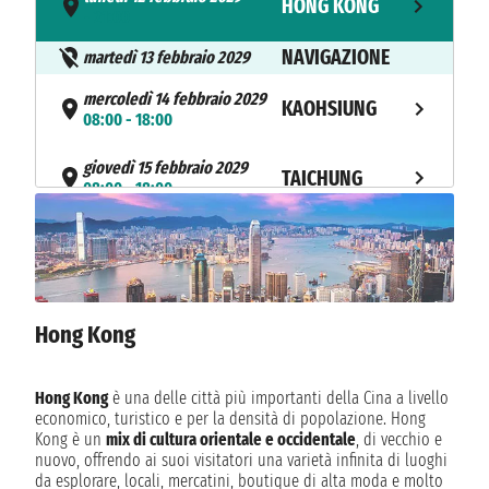
HONG KONG
- 21:00
NAVIGAZIONE
martedì 13 febbraio 2029
mercoledì 14 febbraio 2029
KAOHSIUNG
08:00 - 18:00
giovedì 15 febbraio 2029
TAICHUNG
08:00 - 18:00
venerdì 16 febbraio 2029
KEELUNG
08:00 - 18:00
sabato 17 febbraio 2029
ISHIGAKI
07:00 - 16:00
Hong Kong
domenica 18 febbraio 2029
NAHA
09:00 - 18:00
Hong Kong
è una delle città più importanti della Cina a livello
economico, turistico e per la densità di popolazione. Hong
NAVIGAZIONE
lunedì 19 febbraio 2029
Kong è un
mix di cultura orientale e occidentale
, di vecchio e
nuovo, offrendo ai suoi visitatori una varietà infinita di luoghi
martedì 20 febbraio 2029
da esplorare, locali, mercatini, boutique di alta moda e molto