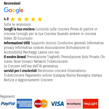
Recensioni
4.9
tutte le recensioni
Scegli la tua crociera
Curiosità sulle crociere
Prima di partire in
crociera
Consigli per la tua Crociera
Quando andare in crociera
Video 3D
Escursioni
Informazioni Utili
Supporto tecnico
Condizioni generali
Informativa
privacy
Informativa cookies
Assicurazione
Dichiarazione di
Accessibilità
Parcheggi
Lavora con noi
Il nostro Brand
Prenotazione Traghetti
Prenotazione Volo Privato
Chi
siamo
Dove trovarci
Network
Ticketcrociere:
Le Crociere nell’era dell’IA generativa
servizi per i crocieristi
Recensioni crociere
Osservatorio
Ticketcrociere
Pagamento online
Scalapay
Klarna
Rassegna stampa
Notizie e Aggiornamenti Crociere
Pagamenti