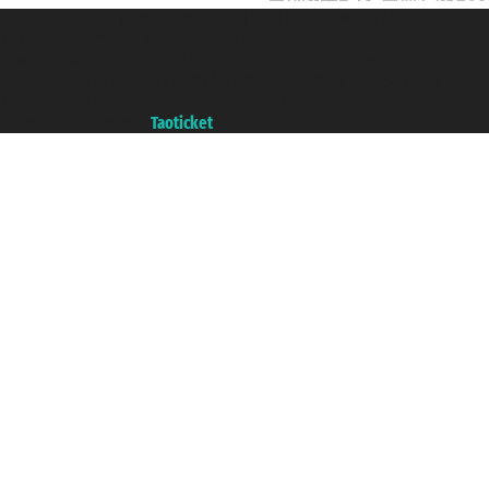
Taoticket S.r.l. Via Brigata Liguria, 3/21 16121 Genova ©2007/2026 -
Ticketcrociere ® è un Marchio Registrato
P.Iva 06206400720 - Capitale Sociale € 100.000,00 i.v. - Iscritta alla Camera
di Commercio di Genova con REA 433093. - Aut. Prov. n° 6167/131601 -
Assicurazione Unipol - polizza n. 206484182
Un portale del gruppo
Taoticket