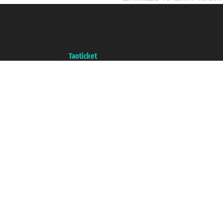
Taoticket S.r.l. Via Brigata Liguria, 3/21 16121 Genova ©2007/2026 -
Ticketcrociere ® è un Marchio Registrato
P.Iva 06206400720 - Capitale Sociale € 100.000,00 i.v. - Iscritta alla Camera
di Commercio di Genova con REA 433093. - Aut. Prov. n° 6167/131601 -
Assicurazione Unipol - polizza n. 206484182
Un portale del gruppo
Taoticket