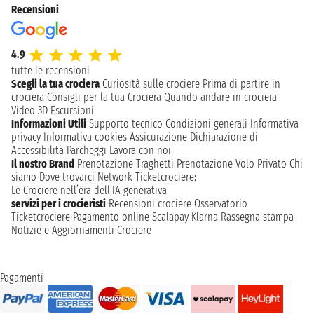
Recensioni
4.9
tutte le recensioni
Scegli la tua crociera
Curiosità sulle crociere
Prima di partire in
crociera
Consigli per la tua Crociera
Quando andare in crociera
Video 3D
Escursioni
Informazioni Utili
Supporto tecnico
Condizioni generali
Informativa
privacy
Informativa cookies
Assicurazione
Dichiarazione di
Accessibilità
Parcheggi
Lavora con noi
Il nostro Brand
Prenotazione Traghetti
Prenotazione Volo Privato
Chi
siamo
Dove trovarci
Network
Ticketcrociere:
Le Crociere nell’era dell’IA generativa
servizi per i crocieristi
Recensioni crociere
Osservatorio
Ticketcrociere
Pagamento online
Scalapay
Klarna
Rassegna stampa
Notizie e Aggiornamenti Crociere
Pagamenti