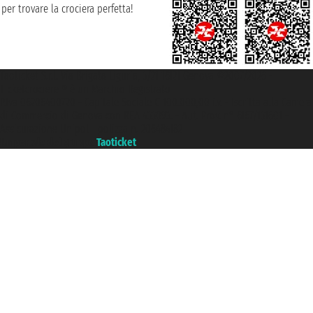
per trovare la crociera perfetta!
Taoticket S.r.l. Via Brigata Liguria, 3/21 16121 Genova ©2007/2026 -
Ticketcrociere ® è un Marchio Registrato
P.Iva 06206400720 - Capitale Sociale € 100.000,00 i.v. - Iscritta alla Camera
di Commercio di Genova con REA 433093. - Aut. Prov. n° 6167/131601 -
Assicurazione Unipol - polizza n. 206484182
Un portale del gruppo
Taoticket