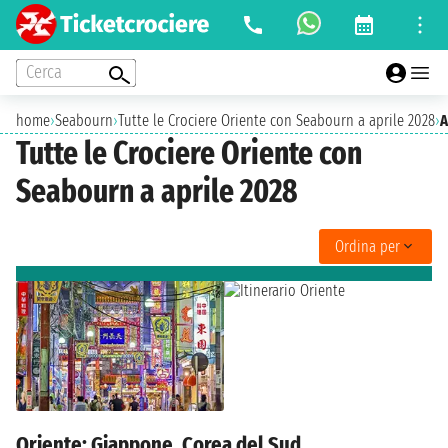
Cerca
home
›
Seabourn
›
Tutte le Crociere Oriente con Seabourn a aprile 2028
›
A
Tutte le Crociere Oriente con
Seabourn a aprile 2028
Ordina per
Oriente: Giappone, Corea del Sud