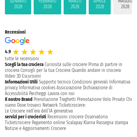
GENNAIO
FEBBRAIO
MARZO
APRILE
MAGGIO
2028
2028
2028
2028
2028
Recensioni
4.9
tutte le recensioni
Scegli la tua crociera
Curiosità sulle crociere
Prima di partire in
crociera
Consigli per la tua Crociera
Quando andare in crociera
Video 3D
Escursioni
Informazioni Utili
Supporto tecnico
Condizioni generali
Informativa
privacy
Informativa cookies
Assicurazione
Dichiarazione di
Accessibilità
Parcheggi
Lavora con noi
Il nostro Brand
Prenotazione Traghetti
Prenotazione Volo Privato
Chi
siamo
Dove trovarci
Network
Ticketcrociere:
Le Crociere nell’era dell’IA generativa
servizi per i crocieristi
Recensioni crociere
Osservatorio
Ticketcrociere
Pagamento online
Scalapay
Klarna
Rassegna stampa
Notizie e Aggiornamenti Crociere