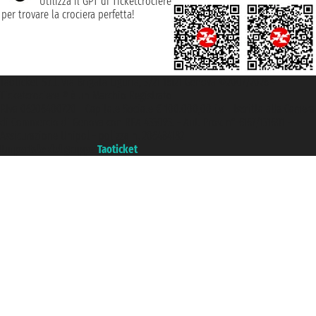
Utilizza il GPT di Ticketcrociere
per trovare la crociera perfetta!
Taoticket S.r.l. Via Brigata Liguria, 3/21 16121 Genova ©2007/2026 -
Ticketcrociere ® è un Marchio Registrato
P.Iva 06206400720 - Capitale Sociale € 100.000,00 i.v. - Iscritta alla Camera
di Commercio di Genova con REA 433093. - Aut. Prov. n° 6167/131601 -
Assicurazione Unipol - polizza n. 206484182
Un portale del gruppo
Taoticket