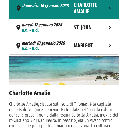
CHARLOTTE
domenica 16 gennaio 2028
- n.d.
AMALIE
lunedì 17 gennaio 2028
ST. JOHN
n.d. - n.d.
martedì 18 gennaio 2028
MARIGOT
n.d. - n.d.
martedì 18 gennaio 2028
GUSTAVIA
n.d. - n.d.
mercoledì 19 gennaio 2028
GUSTAVIA
n.d. - n.d.
Charlotte Amalie
TERRE-DE-
giovedì 20 gennaio 2028
n.d. - n.d.
HAUT
Charlotte Amalie, situata sull'isola di Thomas, è la capitale
delle Isole Vergini americane. Fu fondata nel 1666 da coloni
danesi e prese il nome dalla regina Carlotta Amalia, moglie del
venerdì 21 gennaio 2028
RODNEY BAY
re Cristiano V di Danimarca. In passato, era un vivace centro
n.d. - n.d.
commerciale per i pirati e i marinai della zona. La cultura di