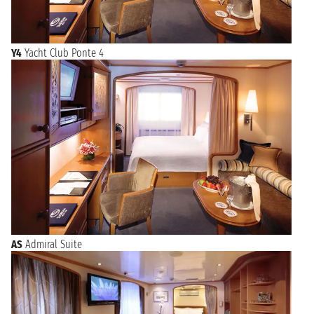
Y4
Yacht Club Ponte 4
AS
Admiral Suite