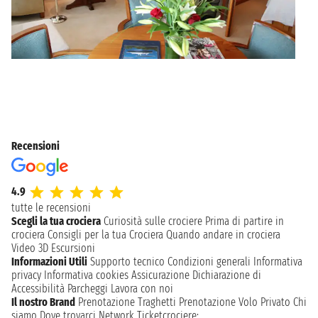
Recensioni
4.9
tutte le recensioni
Scegli la tua crociera
Curiosità sulle crociere
Prima di partire in
crociera
Consigli per la tua Crociera
Quando andare in crociera
Video 3D
Escursioni
Informazioni Utili
Supporto tecnico
Condizioni generali
Informativa
privacy
Informativa cookies
Assicurazione
Dichiarazione di
Accessibilità
Parcheggi
Lavora con noi
Il nostro Brand
Prenotazione Traghetti
Prenotazione Volo Privato
Chi
siamo
Dove trovarci
Network
Ticketcrociere: