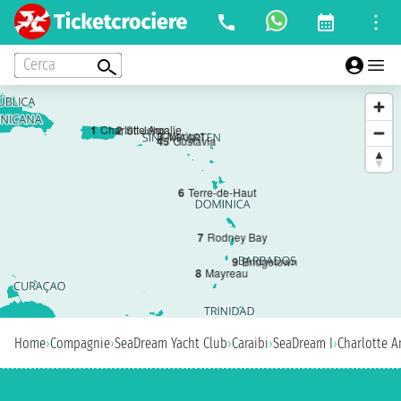
Cerca
1
Charlotte Amalie
2
St. John
3
Marigot
4
5
Gustavia
6
Terre-de-Haut
7
Rodney Bay
9
Bridgetown
8
Mayreau
Home
›
Compagnie
›
SeaDream Yacht Club
›
Caraibi
›
SeaDream I
›
Charlotte A