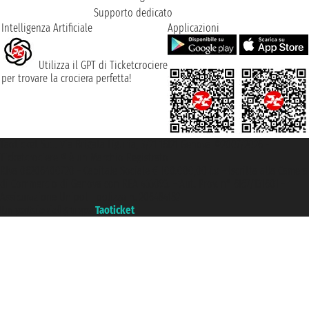
Supporto dedicato
Intelligenza Artificiale
Applicazioni
Utilizza il GPT di Ticketcrociere
per trovare la crociera perfetta!
Taoticket S.r.l. Via Brigata Liguria, 3/21 16121 Genova ©2007/2026 -
Ticketcrociere ® è un Marchio Registrato
P.Iva 06206400720 - Capitale Sociale € 100.000,00 i.v. - Iscritta alla Camera
di Commercio di Genova con REA 433093. - Aut. Prov. n° 6167/131601 -
Assicurazione Unipol - polizza n. 206484182
Un portale del gruppo
Taoticket