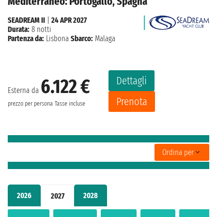
Mediterraneo: Portogallo, Spagna
SEADREAM II
|
24 APR 2027
Durata:
8 notti
Partenza da:
Lisbona
Sbarco:
Malaga
Dettagli
6.122 €
Esterna da
Prenota
prezzo per persona
Tasse incluse
Ordina per
2026
2028
2027