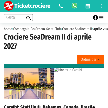
Cerca
home
›
Compagnie
›
SeaDream Yacht Club
›
Crociere SeaDream II
›
Aprile 20
Crociere SeaDream II di aprile
2027
Ordina per
Caraibi: Stati Uniti, Bahamas, Canada, Brasile