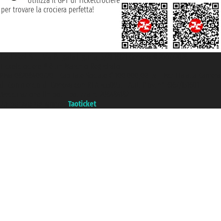
Utilizza il GPT di Ticketcrociere
per trovare la crociera perfetta!
Taoticket S.r.l. Via Brigata Liguria, 3/21 16121 Genova ©2007/2026 -
Ticketcrociere ® è un Marchio Registrato
P.Iva 06206400720 - Capitale Sociale € 100.000,00 i.v. - Iscritta alla Camera
di Commercio di Genova con REA 433093. - Aut. Prov. n° 6167/131601 -
Assicurazione Unipol - polizza n. 206484182
Un portale del gruppo
Taoticket