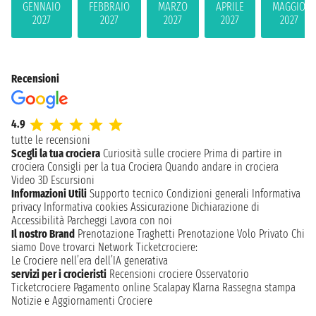
GENNAIO
FEBBRAIO
MARZO
APRILE
MAGGIO
2027
2027
2027
2027
2027
Recensioni
4.9
tutte le recensioni
Scegli la tua crociera
Curiosità sulle crociere
Prima di partire in
crociera
Consigli per la tua Crociera
Quando andare in crociera
Video 3D
Escursioni
Informazioni Utili
Supporto tecnico
Condizioni generali
Informativa
privacy
Informativa cookies
Assicurazione
Dichiarazione di
Accessibilità
Parcheggi
Lavora con noi
Il nostro Brand
Prenotazione Traghetti
Prenotazione Volo Privato
Chi
siamo
Dove trovarci
Network
Ticketcrociere:
Le Crociere nell’era dell’IA generativa
servizi per i crocieristi
Recensioni crociere
Osservatorio
Ticketcrociere
Pagamento online
Scalapay
Klarna
Rassegna stampa
Notizie e Aggiornamenti Crociere