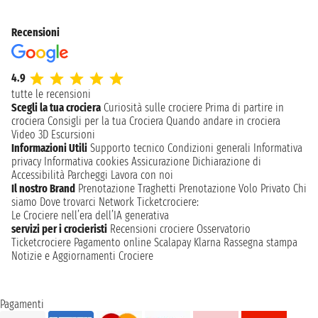
Recensioni
4.9
tutte le recensioni
Scegli la tua crociera
Curiosità sulle crociere
Prima di partire in
crociera
Consigli per la tua Crociera
Quando andare in crociera
Video 3D
Escursioni
Informazioni Utili
Supporto tecnico
Condizioni generali
Informativa
privacy
Informativa cookies
Assicurazione
Dichiarazione di
Accessibilità
Parcheggi
Lavora con noi
Il nostro Brand
Prenotazione Traghetti
Prenotazione Volo Privato
Chi
siamo
Dove trovarci
Network
Ticketcrociere:
Le Crociere nell’era dell’IA generativa
servizi per i crocieristi
Recensioni crociere
Osservatorio
Ticketcrociere
Pagamento online
Scalapay
Klarna
Rassegna stampa
Notizie e Aggiornamenti Crociere
Pagamenti