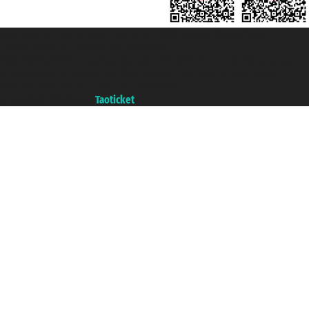
Taoticket S.r.l. Via Brigata Liguria, 3/21 16121 Genova ©2007/2026 -
Ticketcrociere ® è un Marchio Registrato
P.Iva 06206400720 - Capitale Sociale € 100.000,00 i.v. - Iscritta alla Camera
di Commercio di Genova con REA 433093. - Aut. Prov. n° 6167/131601 -
Assicurazione Unipol - polizza n. 206484182
Un portale del gruppo
Taoticket