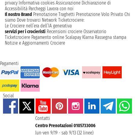
privacy
Informativa cookies
Assicurazione
Dichiarazione di
Accessibilità
Parcheggi
Lavora con noi
Il nostro Brand
Prenotazione Traghetti
Prenotazione Volo Privato
Chi
siamo
Dove trovarci
Network
Ticketcrociere:
Le Crociere nell’era dell’IA generativa
servizi per i crocieristi
Recensioni crociere
Osservatorio
Ticketcrociere
Pagamento online
Scalapay
Klarna
Rassegna stampa
Notizie e Aggiornamenti Crociere
Pagamenti
Social
Contatti
Centro Prenotazioni 0105733006
lun-ven 9/19 - sab 9/13 (32 linee)