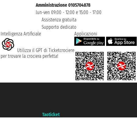
Amministrazione 0105704878
lun-ven 09:00 - 12:00 e 15:00 - 17:00
Assistenza gratuita
Supporto dedicato
Intelligenza Artificiale
Applicazioni
Utilizza il GPT di Ticketcrociere
per trovare la crociera perfetta!
Taoticket S.r.l. Via Brigata Liguria, 3/21 16121 Genova ©2007/2026 -
Ticketcrociere ® è un Marchio Registrato
P.Iva 06206400720 - Capitale Sociale € 100.000,00 i.v. - Iscritta alla Camera
di Commercio di Genova con REA 433093. - Aut. Prov. n° 6167/131601 -
Assicurazione Unipol - polizza n. 206484182
Un portale del gruppo
Taoticket