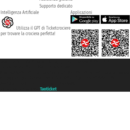
Supporto dedicato
Intelligenza Artificiale
Applicazioni
Utilizza il GPT di Ticketcrociere
per trovare la crociera perfetta!
Taoticket S.r.l. Via Brigata Liguria, 3/21 16121 Genova ©2007/2026 -
Ticketcrociere ® è un Marchio Registrato
P.Iva 06206400720 - Capitale Sociale € 100.000,00 i.v. - Iscritta alla Camera
di Commercio di Genova con REA 433093. - Aut. Prov. n° 6167/131601 -
Assicurazione Unipol - polizza n. 206484182
Un portale del gruppo
Taoticket