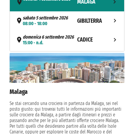
MALAGA
08:00 - 18:00
sabato 5 settembre 2026
GIBILTERRA
08:00 - 18:00
domenica 6 settembre 2026
CADICE
15:00 - n.d.
lunedì 7 settembre 2026
CADICE
n.d. - 18:30
NAVIGAZIONE
martedì 8 settembre 2026
mercoledì 9 settembre 2026
LISBONA
07:00
Malaga
Se stai cercando una crociera in partenza da Malaga, sei nel
posto giusto: qui troverai tutti le informazioni più importanti
sulle crociere da Malaga, a partire dagli itinerari e prezzi e
passando anche per le più allettanti offerte crociere Malaga.
Per tutti quelli che desiderano partire alla volta delle Isole
Canarie, oppure per esplorare le coste del Marocco e del