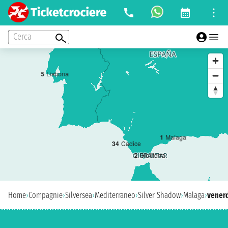
Cerca
5
Lisbona
1
Malaga
3
4
Cadice
2
Gibilterra
Home
›
Compagnie
›
Silversea
›
Mediterraneo
›
Silver Shadow
›
Malaga
›
venerd