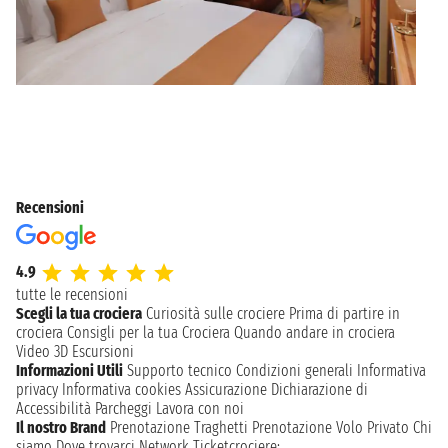
Recensioni
4.9
tutte le recensioni
Scegli la tua crociera
Curiosità sulle crociere
Prima di partire in
crociera
Consigli per la tua Crociera
Quando andare in crociera
Video 3D
Escursioni
Informazioni Utili
Supporto tecnico
Condizioni generali
Informativa
privacy
Informativa cookies
Assicurazione
Dichiarazione di
Accessibilità
Parcheggi
Lavora con noi
Il nostro Brand
Prenotazione Traghetti
Prenotazione Volo Privato
Chi
siamo
Dove trovarci
Network
Ticketcrociere: