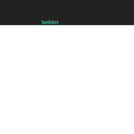
P.Iva 06206400720 - Capitale Sociale € 100.000,00 i.v. - Iscritta alla Camera
di Commercio di Genova con REA 433093. - Aut. Prov. n° 6167/131601 -
Assicurazione Unipol - polizza n. 206484182
Un portale del gruppo
Taoticket