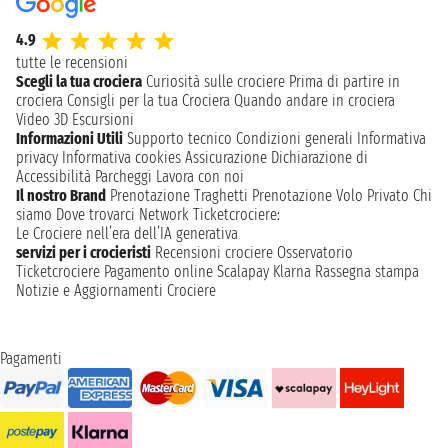
4.9
tutte le recensioni
Scegli la tua crociera
Curiosità sulle crociere
Prima di partire in
crociera
Consigli per la tua Crociera
Quando andare in crociera
Video 3D
Escursioni
Informazioni Utili
Supporto tecnico
Condizioni generali
Informativa
privacy
Informativa cookies
Assicurazione
Dichiarazione di
Accessibilità
Parcheggi
Lavora con noi
Il nostro Brand
Prenotazione Traghetti
Prenotazione Volo Privato
Chi
siamo
Dove trovarci
Network
Ticketcrociere:
Le Crociere nell’era dell’IA generativa
servizi per i crocieristi
Recensioni crociere
Osservatorio
Ticketcrociere
Pagamento online
Scalapay
Klarna
Rassegna stampa
Notizie e Aggiornamenti Crociere
Pagamenti