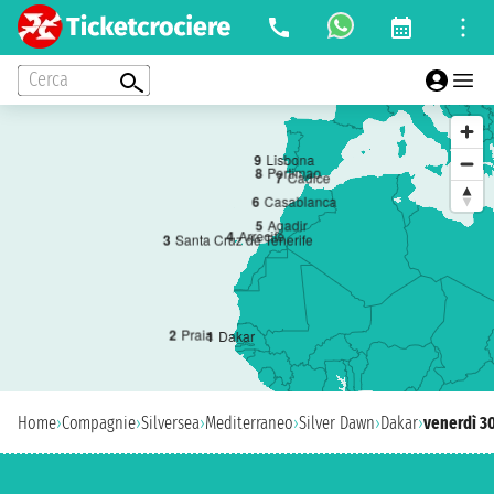
Cerca
9
Lisbona
8
Portimao
7
Cadice
6
Casablanca
5
Agadir
4
Arrecife
3
Santa Cruz de Tenerife
2
Praia
1
Dakar
Home
›
Compagnie
›
Silversea
›
Mediterraneo
›
Silver Dawn
›
Dakar
›
venerdì 30