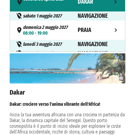
DAKAR
- 23:00
NAVIGAZIONE
sabato 1 maggio 2027
domenica 2 maggio 2027
PRAIA
08:00 - 19:00
NAVIGAZIONE
lunedì 3 maggio 2027
NAVIGAZIONE
martedì 4 maggio 2027
SANTA CRUZ DE
mercoledì 5 maggio 2027
08:00 - 19:00
TENERIFE
giovedì 6 maggio 2027
ARRECIFE
Dakar
08:00 - 17:00
Dakar: crociere verso l'anima vibrante dell'Africa!
venerdì 7 maggio 2027
AGADIR
09:00 - 23:00
Inizia la tua avventura africana con una crociera in partenza da
Dakar, la dinamica capitale del Senegal. Questo porto
NAVIGAZIONE
sabato 8 maggio 2027
cosmopolita è il punto di inizio ideale per esplorare le coste
dell'Africa occidentale, ricche di storia, cultura e paesaggi
domenica 9 maggio 2027