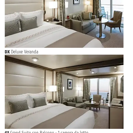
d’arte Africana e la Galleria Antenna. Altri siti importanti,
in stile coloniale, è il Municipio al di fuori del Palazzo
Presidenziale, gelosamente custodito dalle sue guardie in abiti
tradizionali. Infine, non perdetevi la Moschea di Dakar e il
parco naturale Hann, con i suoi numerosi animali. Molti
prodotti tipici della regione di Dakar sono a disposizione dei
vacanzieri in vari negozi. Ampia scelta di souvenir tra tessuti,
sculture in legno, gioielli, sandali, borse, quadri, oggetti in
bronzo, ceramiche e strumenti musicali. La Musica, la danza e
DX
Deluxe Veranda
la lotta tradizionale sono parte del paesaggio di Dakar.
Noterete anche la presenza di un grande centro commerciale
(Plaza Mar), innaugurato nel 2010, all'interno troverete un
centro benessere, una sala giochi e una pista da bowling. Il
francese è la lingua ufficiale e l'unica insegnata nel sistema
pubblico-scolastico.
G1
Grand Suite con Balcone - 1 camera da letto