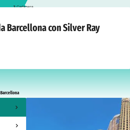
3
Cartagena
dì 14 aprile 2027
da Barcellona con Silver Ray
:
Barcellona