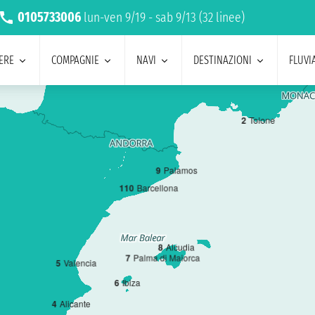
0105733006
lun-ven 9/19 - sab 9/13 (32 linee)
ERE
COMPAGNIE
NAVI
DESTINAZIONI
FLUVIA
2
Tolone
9
Palamos
1
10
Barcellona
8
Alcudia
7
Palma di Maiorca
5
Valencia
6
Ibiza
4
Alicante