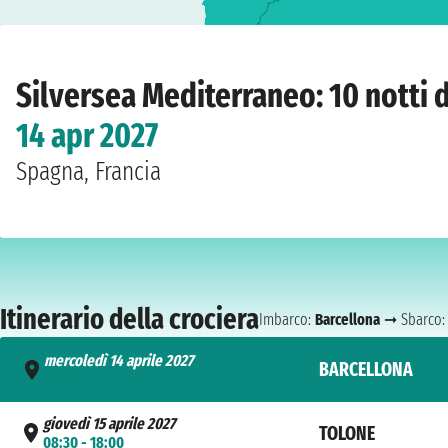
Home
›
Compagnie
›
Silversea
›
Mediterraneo
›
Silver Ray
›
Barcellona
›
mercole
Silversea Mediterraneo: 10 notti 
14 apr 2027
Spagna, Francia
Itinerario della crociera
Imbarco:
Barcellona
➞ Sbarco
mercoledì 14 aprile 2027
BARCELLONA
- 17:30
giovedì 15 aprile 2027
TOLONE
08:30 - 18:00