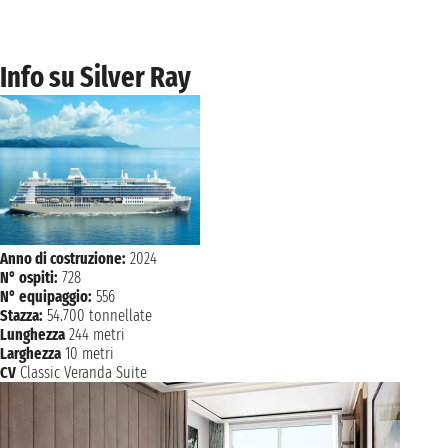
venerdì 23 aprile 2027
PALAMOS
08:00 - 19:00
sabato 24 aprile 2027
Info su Silver Ray
BARCELLONA
07:00
Anno di costruzione:
2024
N° ospiti:
728
N° equipaggio:
556
Stazza:
54.700 tonnellate
Lunghezza
244 metri
Larghezza
10 metri
CV
Classic Veranda Suite