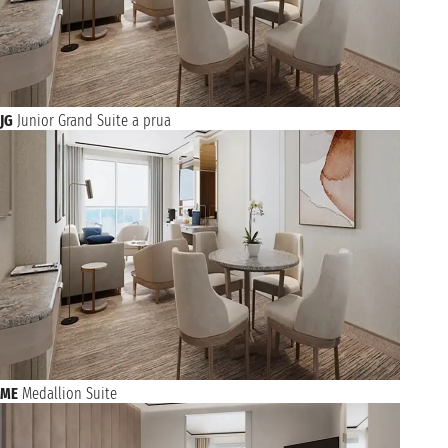
JG
Junior Grand Suite a prua
ME
Medallion Suite