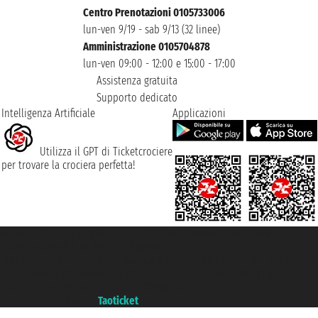
Centro Prenotazioni 0105733006
lun-ven 9/19 - sab 9/13 (32 linee)
Amministrazione 0105704878
lun-ven 09:00 - 12:00 e 15:00 - 17:00
Assistenza gratuita
Supporto dedicato
Intelligenza Artificiale
Applicazioni
Utilizza il GPT di Ticketcrociere
per trovare la crociera perfetta!
Taoticket S.r.l. Via Brigata Liguria, 3/21 16121 Genova ©2007/2026 -
Ticketcrociere ® è un Marchio Registrato
P.Iva 06206400720 - Capitale Sociale € 100.000,00 i.v. - Iscritta alla Camera
di Commercio di Genova con REA 433093. - Aut. Prov. n° 6167/131601 -
Assicurazione Unipol - polizza n. 206484182
Un portale del gruppo
Taoticket