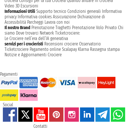
crociera
Consigli per la tua Crociera
Quando andare in crociera
Video 3D
Escursioni
Informazioni Utili
Supporto tecnico
Condizioni generali
Informativa
privacy
Informativa cookies
Assicurazione
Dichiarazione di
Accessibilità
Parcheggi
Lavora con noi
Il nostro Brand
Prenotazione Traghetti
Prenotazione Volo Privato
Chi
siamo
Dove trovarci
Network
Ticketcrociere:
Le Crociere nell’era dell’IA generativa
servizi per i crocieristi
Recensioni crociere
Osservatorio
Ticketcrociere
Pagamento online
Scalapay
Klarna
Rassegna stampa
Notizie e Aggiornamenti Crociere
Pagamenti
Social
Contatti