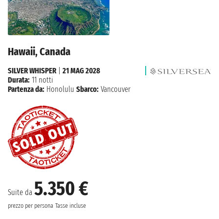
Hawaii, Canada
SILVER WHISPER
|
21 MAG 2028
Durata:
11 notti
Partenza da:
Honolulu
Sbarco:
Vancouver
5.350 €
Suite da
prezzo per persona
Tasse incluse