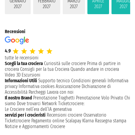
GENNAIO
FEBBRAIO
MARZO
APRILE
MAGGIO
2027
2027
2027
2027
2027
Recensioni
4.9
tutte le recensioni
Scegli la tua crociera
Curiosità sulle crociere
Prima di partire in
crociera
Consigli per la tua Crociera
Quando andare in crociera
Video 3D
Escursioni
Informazioni Utili
Supporto tecnico
Condizioni generali
Informativa
privacy
Informativa cookies
Assicurazione
Dichiarazione di
Accessibilità
Parcheggi
Lavora con noi
Il nostro Brand
Prenotazione Traghetti
Prenotazione Volo Privato
Chi
siamo
Dove trovarci
Network
Ticketcrociere:
Le Crociere nell’era dell’IA generativa
servizi per i crocieristi
Recensioni crociere
Osservatorio
Ticketcrociere
Pagamento online
Scalapay
Klarna
Rassegna stampa
Notizie e Aggiornamenti Crociere