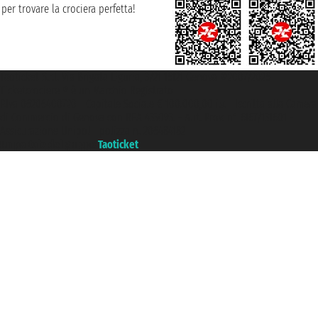
per trovare la crociera perfetta!
Taoticket S.r.l. Via Brigata Liguria, 3/21 16121 Genova ©2007/2026 -
Ticketcrociere ® è un Marchio Registrato
P.Iva 06206400720 - Capitale Sociale € 100.000,00 i.v. - Iscritta alla Camera
di Commercio di Genova con REA 433093. - Aut. Prov. n° 6167/131601 -
Assicurazione Unipol - polizza n. 206484182
Un portale del gruppo
Taoticket