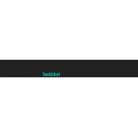
Taoticket S.r.l. Via Brigata Liguria, 3/21 16121 Genova ©2007/2026 - Ticketc
P.Iva 06206400720 - Capitale Sociale € 100.000,00 i.v. - Iscritta alla Came
Un portale del gruppo
Taoticket