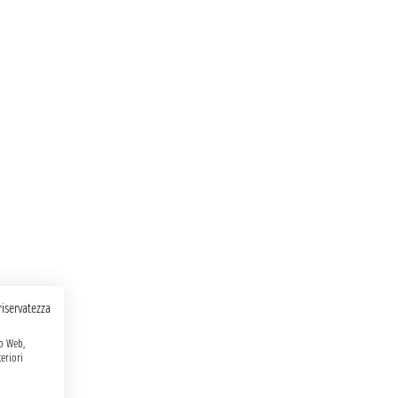
 riservatezza
to Web,
eriori