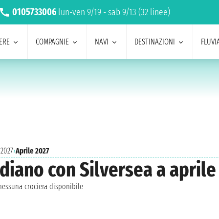
0105733006
lun-ven 9/19 - sab 9/13 (32 linee)
ERE
COMPAGNIE
NAVI
DESTINAZIONI
FLUVIA
 2027
›
Aprile 2027
diano con Silversea a aprile
essuna crociera disponibile