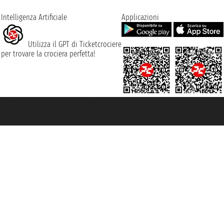
Intelligenza Artificiale
Applicazioni
Utilizza il GPT di Ticketcrociere
per trovare la crociera perfetta!
rociere ® è un Marchio Registrato
ra di Commercio di Genova con REA 433093. - Aut. Prov. n° 6167/131601 - Ass