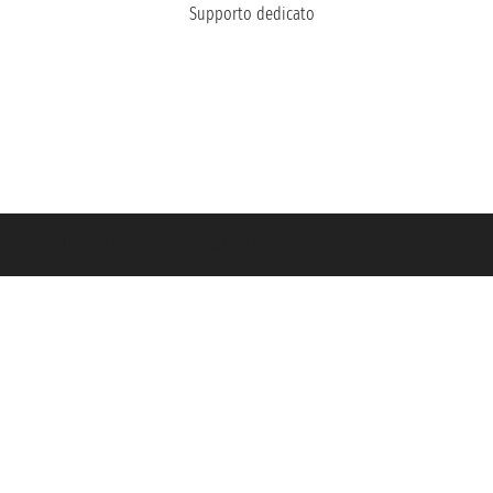
Supporto dedicato
icurazione Unipol - polizza n. 206484182