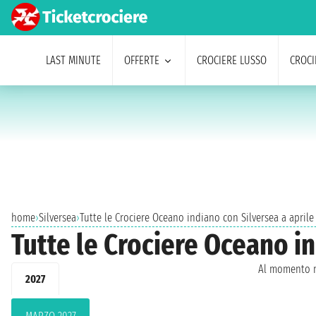
LAST MINUTE
OFFERTE
CROCIERE LUSSO
CROCI
home
›
Silversea
›
Tutte le Crociere Oceano indiano con Silversea a aprile
Tutte le Crociere Oceano in
Al momento n
2027