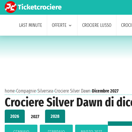
LAST MINUTE
OFFERTE
CROCIERE LUSSO
CROCI
home
›
Compagnie
›
Silversea
›
Crociere Silver Dawn
›
Dicembre 2027
Crociere Silver Dawn di di
2026
2028
2027