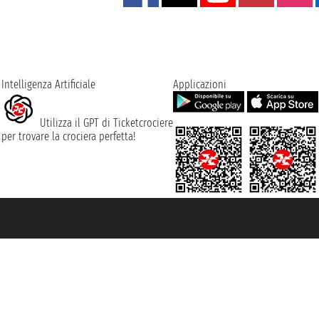
Intelligenza Artificiale
Applicazioni
Utilizza il GPT di Ticketcrociere
per trovare la crociera perfetta!
rociere ® è un Marchio Registrato
ra di Commercio di Genova con REA 433093. - Aut. Prov. n° 6167/131601 - Ass