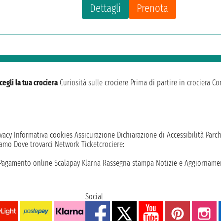
Dettagli
Prenota
cegli la tua crociera
Curiosità sulle crociere
Prima di partire in crociera
Con
vacy
Informativa cookies
Assicurazione
Dichiarazione di Accessibilità
Parc
iamo
Dove trovarci
Network
Ticketcrociere:
Pagamento online
Scalapay
Klarna
Rassegna stampa
Notizie e Aggiornamen
Social