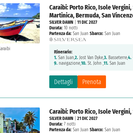
Caraibi: Porto Rico, Isole Vergini,
Martinica, Bermuda, San Vincenz
SILVER DAWN
|
11 DIC 2027
Durata:
10 notti
Partenza da:
San Juan
Sbarco:
San Juan
Itinerario:
1.
San Juan,
2.
Jost Van Dyke,
3.
Basseterre,
4.
9.
navigazione,
10.
St. John ,
11.
San Juan
Dettagli
Prenota
Caraibi: Porto Rico, Isole Vergini,
SILVER DAWN
|
21 DIC 2027
Durata:
7 notti
Partenza da:
San Juan
Sbarco:
San Juan