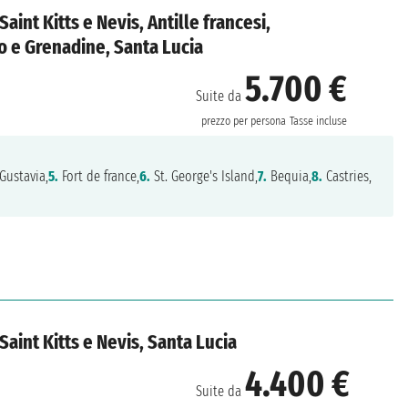
 Saint Kitts e Nevis, Antille francesi,
o e Grenadine, Santa Lucia
5.700 €
Suite da
prezzo per persona
Tasse incluse
Gustavia,
5.
Fort de france,
6.
St. George's Island,
7.
Bequia,
8.
Castries,
 Saint Kitts e Nevis, Santa Lucia
4.400 €
Suite da