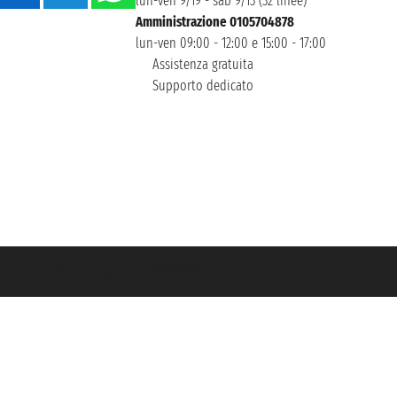
lun-ven 9/19 - sab 9/13 (32 linee)
Amministrazione 0105704878
lun-ven 09:00 - 12:00 e 15:00 - 17:00
Assistenza gratuita
Supporto dedicato
icurazione Unipol - polizza n. 206484182