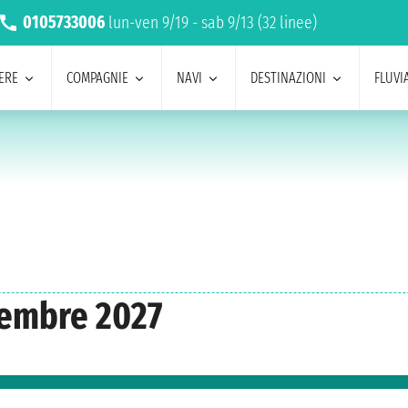
0105733006
lun-ven 9/19 - sab 9/13 (32 linee)
ERE
COMPAGNIE
NAVI
DESTINAZIONI
FLUVIA
cembre 2027