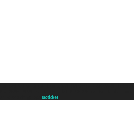
Taoticket S.r.l. Via Brigata Liguria, 3/21 16121 Genova ©2007/2026 - Ticketc
P.Iva 06206400720 - Capitale Sociale € 100.000,00 i.v. - Iscritta alla Came
Un portale del gruppo
Taoticket