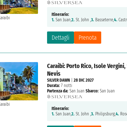
Itinerario:
1.
San Juan,
2.
St. John ,
3.
Basseterre,
4.
Castr
Dettagli
Prenota
Caraibi: Porto Rico, Isole Vergini
Nevis
SILVER DAWN
|
28 DIC 2027
Durata:
7 notti
Partenza da:
San Juan
Sbarco:
San Juan
Itinerario:
1.
San Juan,
2.
St. John ,
3.
Philipsburg,
4.
Ros