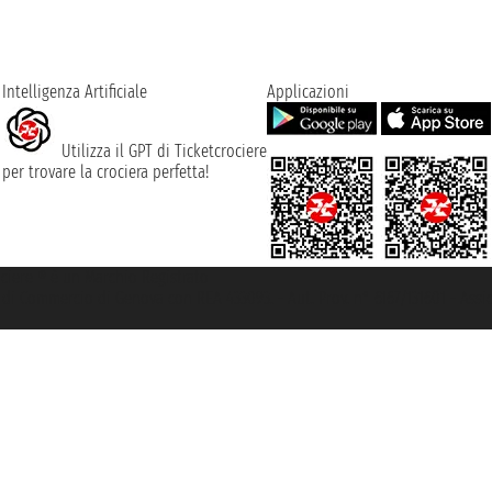
Intelligenza Artificiale
Applicazioni
Utilizza il GPT di Ticketcrociere
per trovare la crociera perfetta!
rociere ® è un Marchio Registrato
ra di Commercio di Genova con REA 433093. - Aut. Prov. n° 6167/131601 - Ass