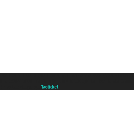
Taoticket S.r.l. Via Brigata Liguria, 3/21 16121 Genova ©2007/2026 - Ticketc
P.Iva 06206400720 - Capitale Sociale € 100.000,00 i.v. - Iscritta alla Came
Un portale del gruppo
Taoticket