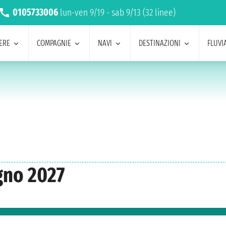
0105733006
lun-ven 9/19 - sab 9/13 (32 linee)
ERE
COMPAGNIE
NAVI
DESTINAZIONI
FLUVIA
gno 2027