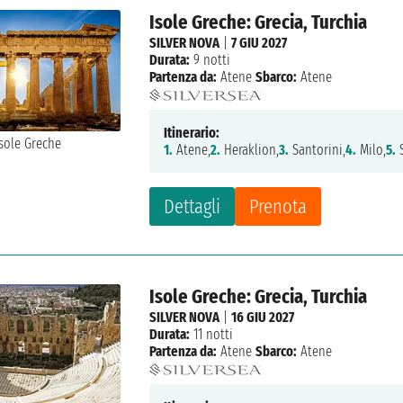
Isole Greche: Grecia, Turchia
SILVER NOVA
|
7 GIU 2027
Durata:
9 notti
Partenza da:
Atene
Sbarco:
Atene
Itinerario:
1.
Atene,
2.
Heraklion,
3.
Santorini,
4.
Milo,
5.
S
Dettagli
Prenota
Isole Greche: Grecia, Turchia
SILVER NOVA
|
16 GIU 2027
Durata:
11 notti
Partenza da:
Atene
Sbarco:
Atene