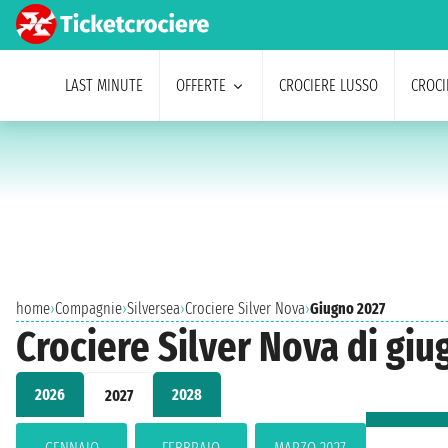
LAST MINUTE
OFFERTE
CROCIERE LUSSO
CROCI
home
›
Compagnie
›
Silversea
›
Crociere Silver Nova
›
Giugno 2027
Crociere Silver Nova di giu
2026
2028
2027