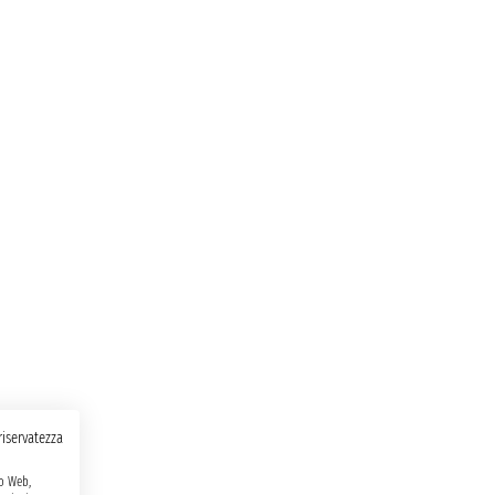
 riservatezza
to Web,