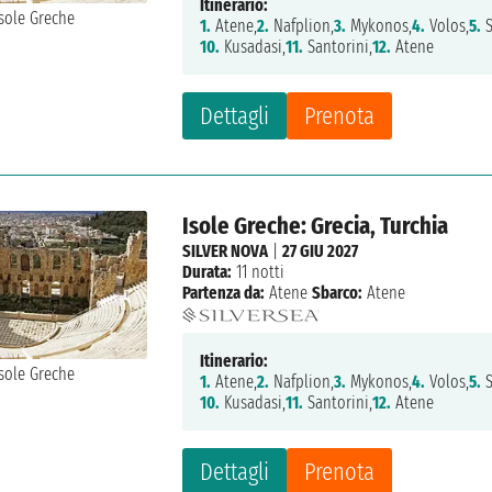
Itinerario:
1.
Atene,
2.
Nafplion,
3.
Mykonos,
4.
Volos,
5.
S
10.
Kusadasi,
11.
Santorini,
12.
Atene
Dettagli
Prenota
Isole Greche: Grecia, Turchia
SILVER NOVA
|
27 GIU 2027
Durata:
11 notti
Partenza da:
Atene
Sbarco:
Atene
Itinerario:
1.
Atene,
2.
Nafplion,
3.
Mykonos,
4.
Volos,
5.
S
10.
Kusadasi,
11.
Santorini,
12.
Atene
Dettagli
Prenota