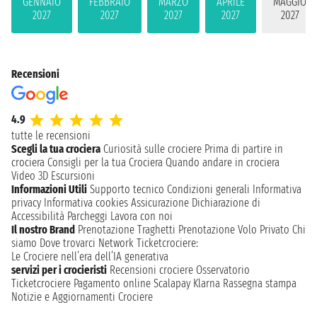
GENNAIO
FEBBRAIO
MARZO
APRILE
MAGGIO
2027
2027
2027
2027
2027
Recensioni
4.9
tutte le recensioni
Scegli la tua crociera
Curiosità sulle crociere
Prima di partire in
crociera
Consigli per la tua Crociera
Quando andare in crociera
Video 3D
Escursioni
Informazioni Utili
Supporto tecnico
Condizioni generali
Informativa
privacy
Informativa cookies
Assicurazione
Dichiarazione di
Accessibilità
Parcheggi
Lavora con noi
Il nostro Brand
Prenotazione Traghetti
Prenotazione Volo Privato
Chi
siamo
Dove trovarci
Network
Ticketcrociere:
Le Crociere nell’era dell’IA generativa
servizi per i crocieristi
Recensioni crociere
Osservatorio
Ticketcrociere
Pagamento online
Scalapay
Klarna
Rassegna stampa
Notizie e Aggiornamenti Crociere