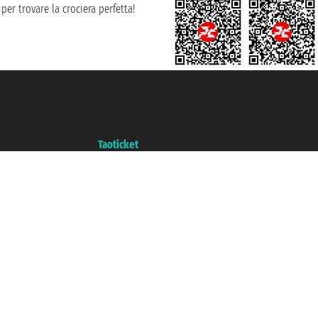
per trovare la crociera perfetta!
Taoticket S.r.l. Via Brigata Liguria, 3/21 16121 Genova ©2007/2026 -
Ticketcrociere ® è un Marchio Registrato
P.Iva 06206400720 - Capitale Sociale € 100.000,00 i.v. - Iscritta alla Camera
di Commercio di Genova con REA 433093. - Aut. Prov. n° 6167/131601 -
Assicurazione Unipol - polizza n. 206484182
Un portale del gruppo
Taoticket