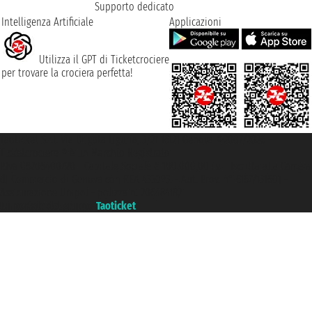
Supporto dedicato
Intelligenza Artificiale
Applicazioni
Utilizza il GPT di Ticketcrociere
per trovare la crociera perfetta!
Taoticket S.r.l. Via Brigata Liguria, 3/21 16121 Genova ©2007/2026 -
Ticketcrociere ® è un Marchio Registrato
P.Iva 06206400720 - Capitale Sociale € 100.000,00 i.v. - Iscritta alla Camera
di Commercio di Genova con REA 433093. - Aut. Prov. n° 6167/131601 -
Assicurazione Unipol - polizza n. 206484182
Un portale del gruppo
Taoticket