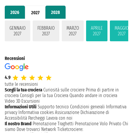
2026
2028
2027
GENNAIO
FEBBRAIO
MARZO
APRILE
MAGGIO
2027
2027
2027
2027
2027
Recensioni
4.9
tutte le recensioni
Scegli la tua crociera
Curiosità sulle crociere
Prima di partire in
crociera
Consigli per la tua Crociera
Quando andare in crociera
Video 3D
Escursioni
Informazioni Utili
Supporto tecnico
Condizioni generali
Informativa
privacy
Informativa cookies
Assicurazione
Dichiarazione di
Accessibilità
Parcheggi
Lavora con noi
Il nostro Brand
Prenotazione Traghetti
Prenotazione Volo Privato
Chi
siamo
Dove trovarci
Network
Ticketcrociere: