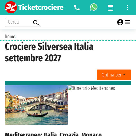
Cerca
home
›
Crociere Silversea Italia
settembre 2027
Ordina per
Mediterraneo: Italia, Croazia, Monaco