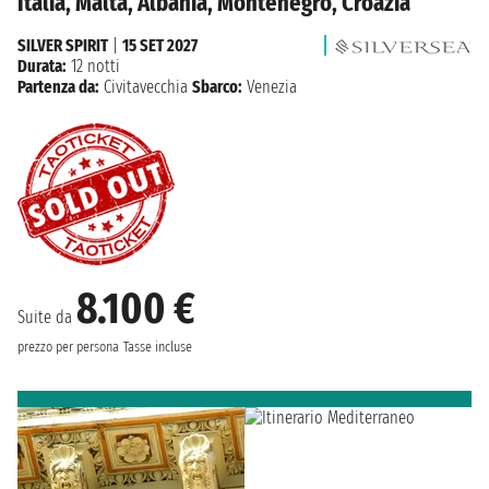
Italia, Malta, Albania, Montenegro, Croazia
SILVER SPIRIT
|
15 SET 2027
Durata:
12 notti
Partenza da:
Civitavecchia
Sbarco:
Venezia
8.100 €
Suite da
prezzo per persona
Tasse incluse