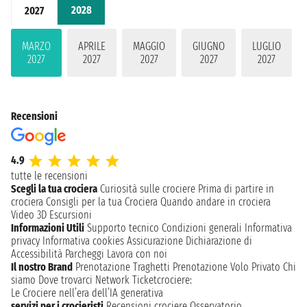
2028
2027
MARZO
APRILE
MAGGIO
GIUGNO
LUGLIO
2027
2027
2027
2027
2027
Recensioni
4.9
tutte le recensioni
Scegli la tua crociera
Curiosità sulle crociere
Prima di partire in
crociera
Consigli per la tua Crociera
Quando andare in crociera
Video 3D
Escursioni
Informazioni Utili
Supporto tecnico
Condizioni generali
Informativa
privacy
Informativa cookies
Assicurazione
Dichiarazione di
Accessibilità
Parcheggi
Lavora con noi
Il nostro Brand
Prenotazione Traghetti
Prenotazione Volo Privato
Chi
siamo
Dove trovarci
Network
Ticketcrociere:
Le Crociere nell’era dell’IA generativa
servizi per i crocieristi
Recensioni crociere
Osservatorio