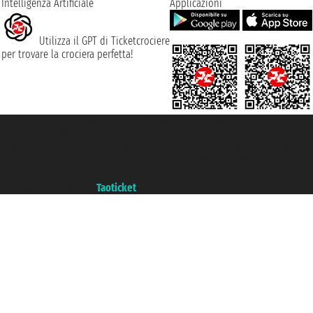
Intelligenza Artificiale
Applicazioni
Utilizza il GPT di Ticketcrociere
per trovare la crociera perfetta!
Taoticket S.r.l. Via Brigata Liguria, 3/21 16121 Genova ©2007/2026 -
Ticketcrociere ® è un Marchio Registrato
P.Iva 06206400720 - Capitale Sociale € 100.000,00 i.v. - Iscritta alla Camera
di Commercio di Genova con REA 433093. - Aut. Prov. n° 6167/131601 -
Assicurazione Unipol - polizza n. 206484182
Un portale del gruppo
Taoticket