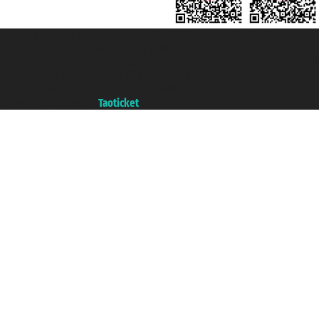
Taoticket S.r.l. Via Brigata Liguria, 3/21 16121 Genova ©2007/2026 -
Ticketcrociere ® è un Marchio Registrato
P.Iva 06206400720 - Capitale Sociale € 100.000,00 i.v. - Iscritta alla Camera
di Commercio di Genova con REA 433093. - Aut. Prov. n° 6167/131601 -
Assicurazione Unipol - polizza n. 206484182
Un portale del gruppo
Taoticket