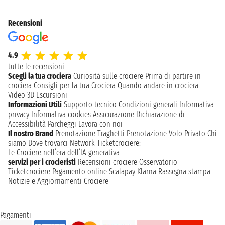
Recensioni
4.9
tutte le recensioni
Scegli la tua crociera
Curiosità sulle crociere
Prima di partire in
crociera
Consigli per la tua Crociera
Quando andare in crociera
Video 3D
Escursioni
Informazioni Utili
Supporto tecnico
Condizioni generali
Informativa
privacy
Informativa cookies
Assicurazione
Dichiarazione di
Accessibilità
Parcheggi
Lavora con noi
Il nostro Brand
Prenotazione Traghetti
Prenotazione Volo Privato
Chi
siamo
Dove trovarci
Network
Ticketcrociere:
Le Crociere nell’era dell’IA generativa
servizi per i crocieristi
Recensioni crociere
Osservatorio
Ticketcrociere
Pagamento online
Scalapay
Klarna
Rassegna stampa
Notizie e Aggiornamenti Crociere
Pagamenti