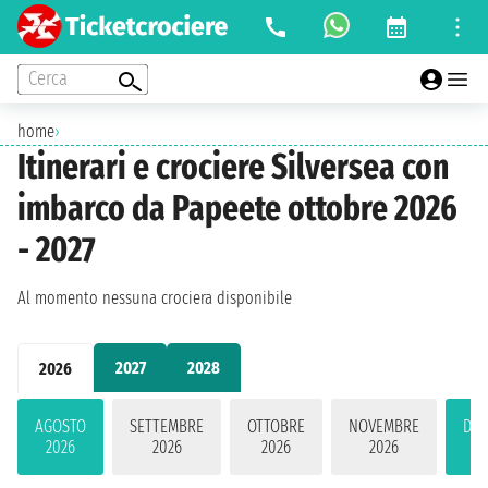
Cerca
home
›
Itinerari e crociere Silversea con
imbarco da Papeete ottobre 2026
- 2027
Al momento nessuna crociera disponibile
2027
2028
2026
AGOSTO
SETTEMBRE
OTTOBRE
NOVEMBRE
DIC
2026
2026
2026
2026
2