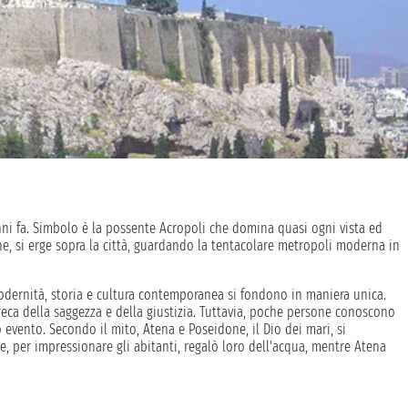
ni fa. Simbolo è la possente Acropoli che domina quasi ogni vista ed
one, si erge sopra la città, guardando la tentacolare metropoli moderna in
 modernità, storia e cultura contemporanea si fondono in maniera unica.
greca della saggezza e della giustizia. Tuttavia, poche persone conoscono
evento. Secondo il mito, Atena e Poseidone, il Dio dei mari, si
e, per impressionare gli abitanti, regalò loro dell'acqua, mentre Atena
ui i cittadini considerarono l'acqua il dono più prezioso. Quando, una