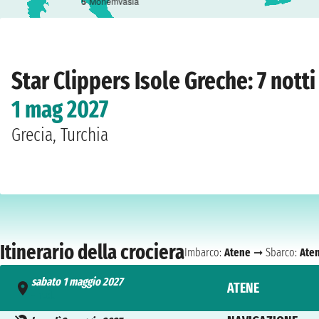
5
Monemvasia
Home
›
Compagnie
›
Star Clippers
›
Isole Greche
›
Star Flyer
›
Atene
›
sabato 1 
Star Clippers Isole Greche: 7 notti
1 mag 2027
Grecia, Turchia
Itinerario della crociera
Imbarco:
Atene
➞ Sbarco:
Ate
sabato 1 maggio 2027
ATENE
- n.d.