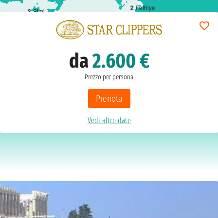
2
Fethiye
3
Simi
da
2.600 €
Prezzo per persona
Prenota
Vedi altre date