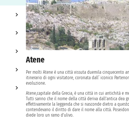
Atene
Per molti Atene è una città vissuta duemila cinquecento an
itinerario di ogni visitatore, coronata dall’ iconico Parten
evoluzione.
Atene,capitale della Grecia, è una città in cui antichità e
Tutti sanno che il nome della città deriva dall'antica dea 
effettivamente la leggenda che si nasconde dietro a questo 
contendevano il diritto di dare il nome alla città. Poseidon
diede loro un ramo d'ulivo.
All'inizio la scelta ricadde su Poseidone, dal momento in c