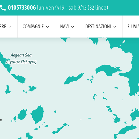
0105733006
lun-ven 9/19 - sab 9/13 (32 linee)
ERE
COMPAGNIE
NAVI
DESTINAZIONI
FLUVIA
to