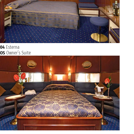
04
Esterna
OS
Owner’s Suite